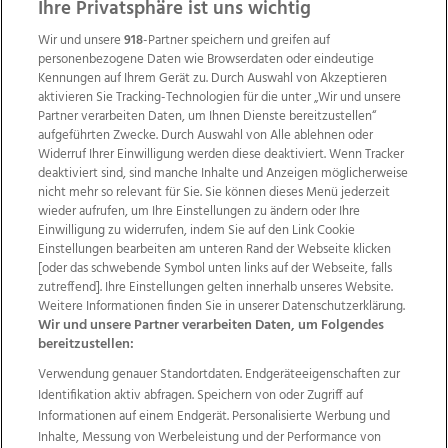
ZUR NACHRICHTENÜBERSICHT
Ihre Privatsphäre ist uns wichtig
Wir und unsere
918
-Partner speichern und greifen auf
personenbezogene Daten wie Browserdaten oder eindeutige
Kennungen auf Ihrem Gerät zu. Durch Auswahl von Akzeptieren
aktivieren Sie Tracking-Technologien für die unter „Wir und unsere
Partner verarbeiten Daten, um Ihnen Dienste bereitzustellen“
aufgeführten Zwecke. Durch Auswahl von Alle ablehnen oder
Widerruf Ihrer Einwilligung werden diese deaktiviert. Wenn Tracker
deaktiviert sind, sind manche Inhalte und Anzeigen möglicherweise
nicht mehr so relevant für Sie. Sie können dieses Menü jederzeit
wieder aufrufen, um Ihre Einstellungen zu ändern oder Ihre
Einwilligung zu widerrufen, indem Sie auf den Link Cookie
Einstellungen bearbeiten am unteren Rand der Webseite klicken
Wir über uns
Mediadaten
Kontakt
Jobs
[oder das schwebende Symbol unten links auf der Webseite, falls
Datenschutz
Impressum
AGB Anzeigekunden
zutreffend]. Ihre Einstellungen gelten innerhalb unseres Website.
Weitere Informationen finden Sie in unserer Datenschutzerklärung.
AGB Website
Ehrenkodex
Politische Werbung
Wir und unsere Partner verarbeiten Daten, um Folgendes
bereitzustellen:
Verwendung genauer Standortdaten. Endgeräteeigenschaften zur
Weitere Angebote des Medienhauses Wimmer
Identifikation aktiv abfragen. Speichern von oder Zugriff auf
TV1
di-mog-i.at
OÖNow
Ischler Woche
Informationen auf einem Endgerät. Personalisierte Werbung und
Life Radio
OÖNachrichten
OÖN Immobilien
Inhalte, Messung von Werbeleistung und der Performance von