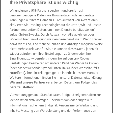
ZUR NACHRICHTENÜBERSICHT
Ihre Privatsphäre ist uns wichtig
Wir und unsere
918
-Partner speichern und greifen auf
personenbezogene Daten wie Browserdaten oder eindeutige
Kennungen auf Ihrem Gerät zu. Durch Auswahl von Akzeptieren
aktivieren Sie Tracking-Technologien für die unter „Wir und unsere
Partner verarbeiten Daten, um Ihnen Dienste bereitzustellen“
aufgeführten Zwecke. Durch Auswahl von Alle ablehnen oder
Widerruf Ihrer Einwilligung werden diese deaktiviert. Wenn Tracker
deaktiviert sind, sind manche Inhalte und Anzeigen möglicherweise
nicht mehr so relevant für Sie. Sie können dieses Menü jederzeit
wieder aufrufen, um Ihre Einstellungen zu ändern oder Ihre
Einwilligung zu widerrufen, indem Sie auf den Link Cookie
Einstellungen bearbeiten am unteren Rand der Webseite klicken
Wir über uns
Mediadaten
Kontakt
Jobs
[oder das schwebende Symbol unten links auf der Webseite, falls
Datenschutz
Impressum
AGB Anzeigekunden
zutreffend]. Ihre Einstellungen gelten innerhalb unseres Website.
Weitere Informationen finden Sie in unserer Datenschutzerklärung.
AGB Website
Ehrenkodex
Politische Werbung
Wir und unsere Partner verarbeiten Daten, um Folgendes
bereitzustellen:
Verwendung genauer Standortdaten. Endgeräteeigenschaften zur
Weitere Angebote des Medienhauses Wimmer
Identifikation aktiv abfragen. Speichern von oder Zugriff auf
TV1
di-mog-i.at
OÖNow
Ischler Woche
Informationen auf einem Endgerät. Personalisierte Werbung und
Life Radio
OÖNachrichten
OÖN Immobilien
Inhalte, Messung von Werbeleistung und der Performance von