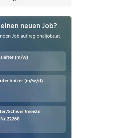
 einen neuen Job?
enden Job auf
regionaljobs.at
leiter (m/w)
utechniker (m/w/d)
iter/Schweißmeister
.Nr.22268