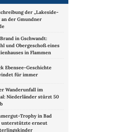
chreibung der „Lakeside-
 an der Gmundner
de
Brand in Gschwandt:
hl und Obergeschoß eines
lienhauses in Flammen
ck Ebensee-Geschichte
indet für immer
r Wanderunfall im
al: Niederländer stürzt 50
ab
mmergut-Trophy in Bad
 unterstützte erneut
erlingskinder