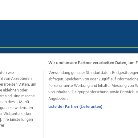
chutz
Impressum
AGB Anzeigekunden
AGB Website
Eh
Wir und unsere Partner verarbeiten Daten, um F
aten wie
Verwendung genauer Standortdaten. Endgeräteeigensc
hl von Akzeptieren
abfragen. Speichern von oder Zugriff auf Information
ere Angebote des Medienhauses Wimmer
 verarbeiten Daten, um
Personalisierte Werbung und Inhalte, Messung von 
le ablehnen oder
von Inhalten, Zielgruppenforschung sowie Entwickl
dio
OÖNachrichten
OÖN Immobilien
OÖN Karriere
OÖN 
ert sind, sind manche
Angeboten.
ionaljobs
wasistlos.at
wirtrauern.at
önnen dieses Menü
Liste der Partner (Lieferanten)
ligung zu widerrufen,
er Webseite klicken
. Ihre Einstellungen
rer
developed by
11x11.net