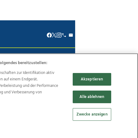
renkodex
Politische Werbung
olgendes bereitzustellen:
haften zur Identifikation aktiv
en auf einem Endgerät.
Akzeptieren
Werbeleistung und der Performance
ung und Verbesserung von
Reise
Promenaden Galerien
Alle ablehnen
Zwecke anzeigen
Cookie Einstellungen bearbeiten