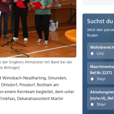
Suchst du
Jetzt den pass
finden
Wohnbereichs
Linz
e der Singkreis Altmünster mit Band bei der
Maschinenba
la Willinger)
Ref.Nr.22272
ad Wimsbach-Neydharting, Gmunden,
Steyr
 Ohlsdorf, Pinsdorf, Roitham am
von einem Kernteam begleitet, dem unter
Abteilungsle
(m/w/d)_Ref
Trinkfass, Dekanatsassistent Martin
Steyr