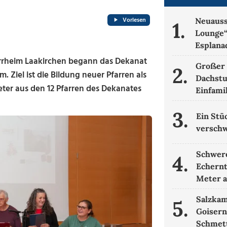
Vorlesen
Neuauss
1.
Lounge“
Esplana
rrheim Laakirchen begann das Dekanat
Großer 
2.
 Ziel ist die Bildung neuer Pfarren als
Dachstu
ter aus den 12 Pfarren des Dekanates
Einfami
3.
Ein Stü
verschw
Schwere
4.
Echernt
Meter 
Salzka
5.
Goisern
Schmett