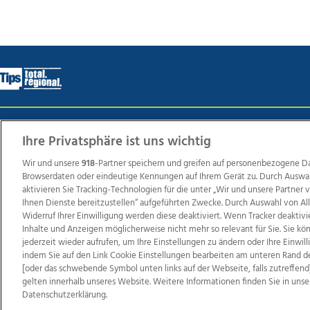
Wir über uns
Mediadaten
Kontakt
Jobs
Datens
Ihre Privatsphäre ist uns wichtig
Wir und unsere
918
-Partner speichern und greifen auf personenbezogene D
Browserdaten oder eindeutige Kennungen auf Ihrem Gerät zu. Durch Auswa
Weit
aktivieren Sie Tracking-Technologien für die unter „Wir und unsere Partner
Ihnen Dienste bereitzustellen“ aufgeführten Zwecke. Durch Auswahl von Al
TV1
di-mog-i.at
OÖNow
Ischler Woche
Life Ra
Widerruf Ihrer Einwilligung werden diese deaktiviert. Wenn Tracker deaktivi
Reg
Inhalte und Anzeigen möglicherweise nicht mehr so relevant für Sie. Sie k
jederzeit wieder aufrufen, um Ihre Einstellungen zu ändern oder Ihre Einwil
indem Sie auf den Link Cookie Einstellungen bearbeiten am unteren Rand d
[oder das schwebende Symbol unten links auf der Webseite, falls zutreffend]
gelten innerhalb unseres Website. Weitere Informationen finden Sie in unse
Copyrights © 2026 Tips Zeitungs GmbH & Co KG
Datenschutzerklärung.