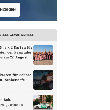
ANZEIGEN
UELLE GEWINNSPIELE
 3 x 2 Karten für
eier der Pramtaler
e am 22. August
ikarten für Eclipse-
st, Schlosscafe
ro Bolt
 zu gewinnen