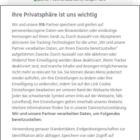
Ihre Privatsphäre ist uns wichtig
Wir und unsere
918
-Partner speichern und greifen auf
personenbezogene Daten wie Browserdaten oder eindeutige
Kennungen auf Ihrem Gerät zu. Durch Auswahl von Akzeptieren
aktivieren Sie Tracking-Technologien für die unter „Wir und unsere
Partner verarbeiten Daten, um Ihnen Dienste bereitzustellen“
aufgeführten Zwecke. Durch Auswahl von Alle ablehnen oder
Widerruf Ihrer Einwilligung werden diese deaktiviert. Wenn Tracker
deaktiviert sind, sind manche Inhalte und Anzeigen möglicherweise
nicht mehr so relevant für Sie. Sie können dieses Menü jederzeit
wieder aufrufen, um Ihre Einstellungen zu ändern oder Ihre
Einwilligung zu widerrufen, indem Sie auf den Link Cookie
Einstellungen bearbeiten am unteren Rand der Webseite klicken
Wir über uns
Mediadaten
Kontakt
Jobs
[oder das schwebende Symbol unten links auf der Webseite, falls
zutreffend]. Ihre Einstellungen gelten innerhalb unseres Website.
Datenschutz
Impressum
AGB Anzeigekunden
Weitere Informationen finden Sie in unserer Datenschutzerklärung.
AGB Website
Ehrenkodex
Politische Werbung
Wir und unsere Partner verarbeiten Daten, um Folgendes
bereitzustellen:
Verwendung genauer Standortdaten. Endgeräteeigenschaften zur
Weitere Angebote des Medienhauses Wimmer
Identifikation aktiv abfragen. Speichern von oder Zugriff auf