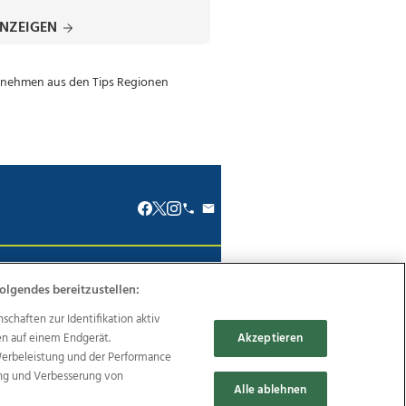
ANZEIGEN
renkodex
Politische Werbung
olgendes bereitzustellen:
haften zur Identifikation aktiv
en auf einem Endgerät.
Akzeptieren
Werbeleistung und der Performance
ung und Verbesserung von
Reise
Promenaden Galerien
Alle ablehnen