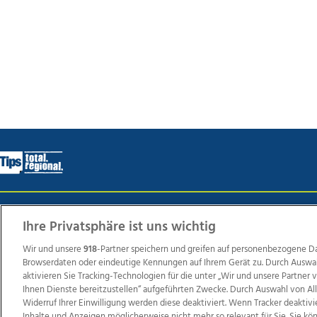
Wir über uns
Mediadaten
Kontakt
Jobs
Datens
Ihre Privatsphäre ist uns wichtig
Wir und unsere
918
-Partner speichern und greifen auf personenbezogene D
Browserdaten oder eindeutige Kennungen auf Ihrem Gerät zu. Durch Auswa
Weit
aktivieren Sie Tracking-Technologien für die unter „Wir und unsere Partner
Ihnen Dienste bereitzustellen“ aufgeführten Zwecke. Durch Auswahl von Al
TV1
di-mog-i.at
OÖNow
Ischler Woche
Life Ra
Widerruf Ihrer Einwilligung werden diese deaktiviert. Wenn Tracker deaktivi
Reg
Inhalte und Anzeigen möglicherweise nicht mehr so relevant für Sie. Sie k