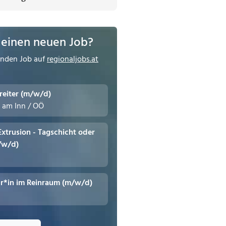
 einen neuen Job?
enden Job auf
regionaljobs.at
reiter (m/w/d)
n am Inn / OÖ
 Extrusion - Tagschicht oder
/w/d)
r*in im Reinraum (m/w/d)