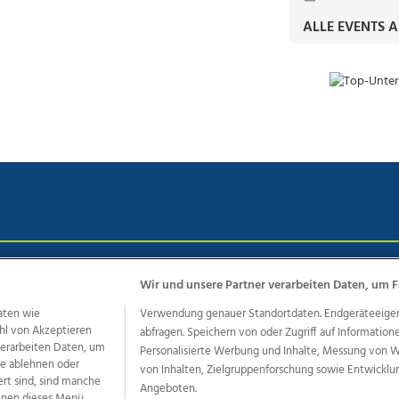
ALLE EVENTS 
chutz
Impressum
AGB Anzeigekunden
AGB Website
Eh
Wir und unsere Partner verarbeiten Daten, um F
aten wie
Verwendung genauer Standortdaten. Endgeräteeigensc
hl von Akzeptieren
abfragen. Speichern von oder Zugriff auf Information
ere Angebote des Medienhauses Wimmer
 verarbeiten Daten, um
Personalisierte Werbung und Inhalte, Messung von 
le ablehnen oder
von Inhalten, Zielgruppenforschung sowie Entwickl
dio
OÖNachrichten
OÖN Immobilien
OÖN Karriere
OÖN 
ert sind, sind manche
Angeboten.
ionaljobs
wasistlos.at
wirtrauern.at
önnen dieses Menü