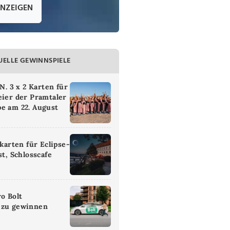
ANZEIGEN
UELLE GEWINNSPIELE
 3 x 2 Karten für
eier der Pramtaler
e am 22. August
ikarten für Eclipse-
st, Schlosscafe
ro Bolt
 zu gewinnen