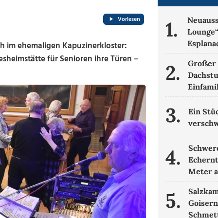
Vorlesen
Neuauss
1.
Lounge“
Esplana
ch im ehemaligen Kapuzinerkloster:
gesheimstätte für Senioren ihre Türen –
Großer 
2.
Dachstu
Einfami
3.
Ein Stü
verschw
Schwere
4.
Echernt
Meter 
Salzka
5.
Goisern
Schmett