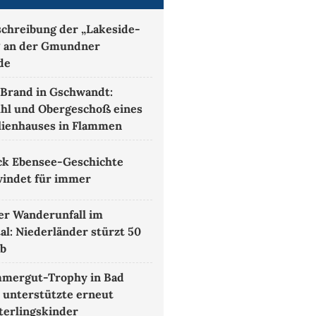
chreibung der „Lakeside-
 an der Gmundner
de
Brand in Gschwandt:
hl und Obergeschoß eines
lienhauses in Flammen
ck Ebensee-Geschichte
indet für immer
r Wanderunfall im
al: Niederländer stürzt 50
ab
mmergut-Trophy in Bad
 unterstützte erneut
erlingskinder