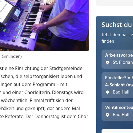
Suchst du
Jetzt den pass
finden
Arbeitsvorbe
de Gmunden)
St. Floria
st eine Einrichtung der Stadtgemeinde
chen, die selbstorganisiert leben und
Einsteller*in
e Singen auf dem Programm – mit
4-Schicht (m
Bad Hall
 und einer Chorleiterin. Dienstags wird
chentlich: Einmal trifft sich der
Ventilmonteu
ehäkelt und geknüpft, das andere Mal
Bad Hall
te Referate. Der Donnerstag ist dem Chor