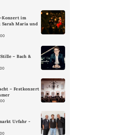
-Konzert im
t Sarah Maria und
:00
Stille – Bach &
:00
cht – Festkonzert
mmer
:00
arkt Urfahr -
:00