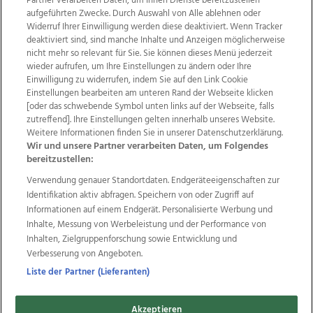
Partner verarbeiten Daten, um Ihnen Dienste bereitzustellen“
aufgeführten Zwecke. Durch Auswahl von Alle ablehnen oder
Widerruf Ihrer Einwilligung werden diese deaktiviert. Wenn Tracker
deaktiviert sind, sind manche Inhalte und Anzeigen möglicherweise
nicht mehr so relevant für Sie. Sie können dieses Menü jederzeit
wieder aufrufen, um Ihre Einstellungen zu ändern oder Ihre
Einwilligung zu widerrufen, indem Sie auf den Link Cookie
Einstellungen bearbeiten am unteren Rand der Webseite klicken
Wir über uns
Mediadaten
Kontakt
Jobs
[oder das schwebende Symbol unten links auf der Webseite, falls
zutreffend]. Ihre Einstellungen gelten innerhalb unseres Website.
Datenschutz
Impressum
AGB Anzeigekunden
Weitere Informationen finden Sie in unserer Datenschutzerklärung.
AGB Website
Ehrenkodex
Politische Werbung
Wir und unsere Partner verarbeiten Daten, um Folgendes
bereitzustellen:
Verwendung genauer Standortdaten. Endgeräteeigenschaften zur
Weitere Angebote des Medienhauses Wimmer
Identifikation aktiv abfragen. Speichern von oder Zugriff auf
TV1
di-mog-i.at
OÖNow
Ischler Woche
Informationen auf einem Endgerät. Personalisierte Werbung und
Life Radio
OÖNachrichten
OÖN Immobilien
Inhalte, Messung von Werbeleistung und der Performance von
OÖN Karriere
OÖN Reise
Promenaden Galerien
Inhalten, Zielgruppenforschung sowie Entwicklung und
Regionaljobs
wasistlos.at
wirtrauern.at
Verbesserung von Angeboten.
Liste der Partner (Lieferanten)
Akzeptieren