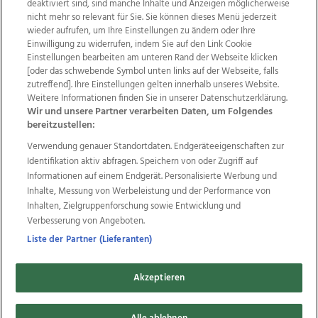
deaktiviert sind, sind manche Inhalte und Anzeigen möglicherweise
nicht mehr so relevant für Sie. Sie können dieses Menü jederzeit
wieder aufrufen, um Ihre Einstellungen zu ändern oder Ihre
Einwilligung zu widerrufen, indem Sie auf den Link Cookie
Einstellungen bearbeiten am unteren Rand der Webseite klicken
Wir über uns
Mediadaten
Kontakt
Jobs
[oder das schwebende Symbol unten links auf der Webseite, falls
Datenschutz
Impressum
AGB Anzeigekunden
zutreffend]. Ihre Einstellungen gelten innerhalb unseres Website.
Weitere Informationen finden Sie in unserer Datenschutzerklärung.
AGB Website
Ehrenkodex
Politische Werbung
Wir und unsere Partner verarbeiten Daten, um Folgendes
bereitzustellen:
Verwendung genauer Standortdaten. Endgeräteeigenschaften zur
Weitere Angebote des Medienhauses Wimmer
Identifikation aktiv abfragen. Speichern von oder Zugriff auf
TV1
di-mog-i.at
OÖNow
Ischler Woche
Informationen auf einem Endgerät. Personalisierte Werbung und
Life Radio
OÖNachrichten
OÖN Immobilien
Inhalte, Messung von Werbeleistung und der Performance von
OÖN Karriere
OÖN Reise
Promenaden Galerien
Inhalten, Zielgruppenforschung sowie Entwicklung und
Regionaljobs
wasistlos.at
wirtrauern.at
Verbesserung von Angeboten.
Liste der Partner (Lieferanten)
Akzeptieren
Copyrights © 2026 Tips Zeitungs GmbH & Co KG