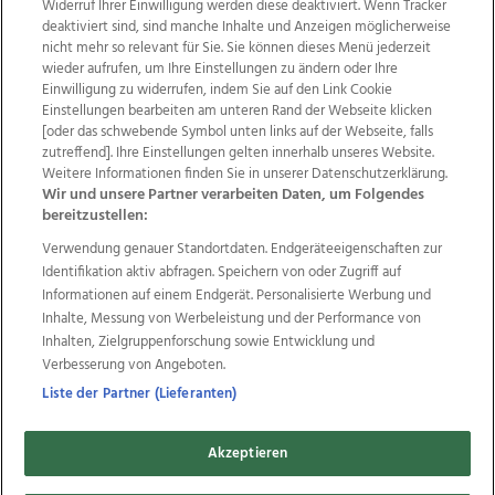
Widerruf Ihrer Einwilligung werden diese deaktiviert. Wenn Tracker
deaktiviert sind, sind manche Inhalte und Anzeigen möglicherweise
nicht mehr so relevant für Sie. Sie können dieses Menü jederzeit
wieder aufrufen, um Ihre Einstellungen zu ändern oder Ihre
Einwilligung zu widerrufen, indem Sie auf den Link Cookie
Einstellungen bearbeiten am unteren Rand der Webseite klicken
Wir über uns
Mediadaten
Kontakt
Jobs
[oder das schwebende Symbol unten links auf der Webseite, falls
Datenschutz
Impressum
AGB Anzeigekunden
zutreffend]. Ihre Einstellungen gelten innerhalb unseres Website.
Weitere Informationen finden Sie in unserer Datenschutzerklärung.
AGB Website
Ehrenkodex
Politische Werbung
Wir und unsere Partner verarbeiten Daten, um Folgendes
bereitzustellen:
Verwendung genauer Standortdaten. Endgeräteeigenschaften zur
Weitere Angebote des Medienhauses Wimmer
Identifikation aktiv abfragen. Speichern von oder Zugriff auf
TV1
di-mog-i.at
OÖNow
Ischler Woche
Informationen auf einem Endgerät. Personalisierte Werbung und
Life Radio
OÖNachrichten
OÖN Immobilien
Inhalte, Messung von Werbeleistung und der Performance von
OÖN Karriere
OÖN Reise
Promenaden Galerien
Inhalten, Zielgruppenforschung sowie Entwicklung und
Regionaljobs
wasistlos.at
wirtrauern.at
Verbesserung von Angeboten.
Liste der Partner (Lieferanten)
Akzeptieren
Copyrights © 2026 Tips Zeitungs GmbH & Co KG