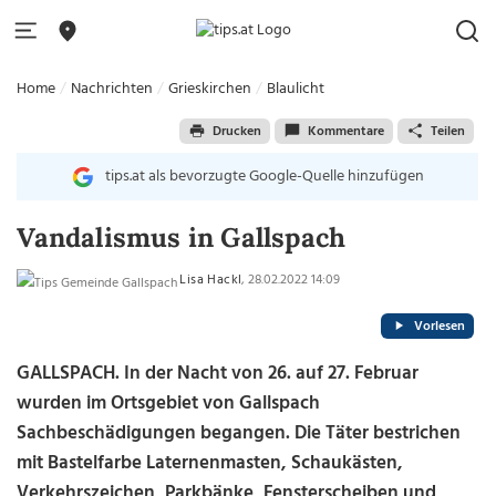
Home
Nachrichten
Grieskirchen
Blaulicht
Drucken
Kommentare
Teilen
tips.at als bevorzugte Google-Quelle hinzufügen
Vandalismus in Gallspach
Lisa Hackl
, 28.02.2022 14:09
Vorlesen
GALLSPACH. In der Nacht von 26. auf 27. Februar
wurden im Ortsgebiet von Gallspach
Sachbeschädigungen begangen. Die Täter bestrichen
mit Bastelfarbe Laternenmasten, Schaukästen,
Verkehrszeichen, Parkbänke, Fensterscheiben und