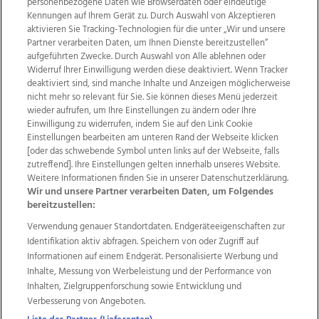
personenbezogene Daten wie Browserdaten oder eindeutige
Kennungen auf Ihrem Gerät zu. Durch Auswahl von Akzeptieren
aktivieren Sie Tracking-Technologien für die unter „Wir und unsere
Partner verarbeiten Daten, um Ihnen Dienste bereitzustellen“
aufgeführten Zwecke. Durch Auswahl von Alle ablehnen oder
Widerruf Ihrer Einwilligung werden diese deaktiviert. Wenn Tracker
deaktiviert sind, sind manche Inhalte und Anzeigen möglicherweise
nicht mehr so relevant für Sie. Sie können dieses Menü jederzeit
wieder aufrufen, um Ihre Einstellungen zu ändern oder Ihre
Einwilligung zu widerrufen, indem Sie auf den Link Cookie
Einstellungen bearbeiten am unteren Rand der Webseite klicken
Wir über uns
Mediadaten
Kontakt
Jobs
[oder das schwebende Symbol unten links auf der Webseite, falls
Datenschutz
Impressum
AGB Anzeigekunden
zutreffend]. Ihre Einstellungen gelten innerhalb unseres Website.
AGB Website
Ehrenkodex
Politische Werbung
Weitere Informationen finden Sie in unserer Datenschutzerklärung.
Wir und unsere Partner verarbeiten Daten, um Folgendes
bereitzustellen:
Weitere Angebote des Medienhauses Wimmer
Verwendung genauer Standortdaten. Endgeräteeigenschaften zur
Identifikation aktiv abfragen. Speichern von oder Zugriff auf
TV1
di-mog-i.at
OÖNow
Ischler Woche
Informationen auf einem Endgerät. Personalisierte Werbung und
Life Radio
OÖNachrichten
OÖN Immobilien
Inhalte, Messung von Werbeleistung und der Performance von
OÖN Karriere
OÖN Reise
Promenaden Galerien
Inhalten, Zielgruppenforschung sowie Entwicklung und
Regionaljobs
wasistlos.at
wirtrauern.at
Verbesserung von Angeboten.