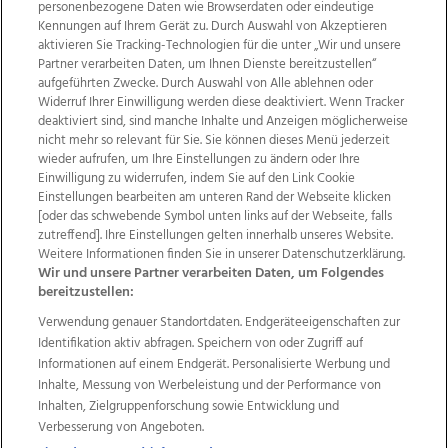
personenbezogene Daten wie Browserdaten oder eindeutige
Kennungen auf Ihrem Gerät zu. Durch Auswahl von Akzeptieren
aktivieren Sie Tracking-Technologien für die unter „Wir und unsere
Partner verarbeiten Daten, um Ihnen Dienste bereitzustellen“
aufgeführten Zwecke. Durch Auswahl von Alle ablehnen oder
Widerruf Ihrer Einwilligung werden diese deaktiviert. Wenn Tracker
deaktiviert sind, sind manche Inhalte und Anzeigen möglicherweise
nicht mehr so relevant für Sie. Sie können dieses Menü jederzeit
wieder aufrufen, um Ihre Einstellungen zu ändern oder Ihre
Einwilligung zu widerrufen, indem Sie auf den Link Cookie
Einstellungen bearbeiten am unteren Rand der Webseite klicken
Wir über uns
Mediadaten
Kontakt
Jobs
[oder das schwebende Symbol unten links auf der Webseite, falls
Datenschutz
Impressum
AGB Anzeigekunden
zutreffend]. Ihre Einstellungen gelten innerhalb unseres Website.
Weitere Informationen finden Sie in unserer Datenschutzerklärung.
AGB Website
Ehrenkodex
Politische Werbung
Wir und unsere Partner verarbeiten Daten, um Folgendes
bereitzustellen:
Verwendung genauer Standortdaten. Endgeräteeigenschaften zur
Weitere Angebote des Medienhauses Wimmer
Identifikation aktiv abfragen. Speichern von oder Zugriff auf
TV1
di-mog-i.at
OÖNow
Ischler Woche
Informationen auf einem Endgerät. Personalisierte Werbung und
Life Radio
OÖNachrichten
OÖN Immobilien
Inhalte, Messung von Werbeleistung und der Performance von
OÖN Karriere
OÖN Reise
Promenaden Galerien
Inhalten, Zielgruppenforschung sowie Entwicklung und
Regionaljobs
wasistlos.at
wirtrauern.at
Verbesserung von Angeboten.