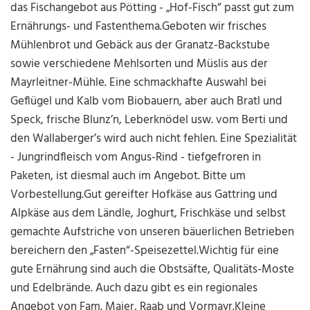
das Fischangebot aus Pötting - „Hof-Fisch“ passt gut zum
Ernährungs- und Fastenthema.
Geboten wir frisches
Mühlenbrot und Gebäck aus der Granatz-Backstube
sowie verschiedene Mehlsorten und Müslis aus der
Mayrleitner-Mühle. Eine schmackhafte Auswahl bei
Geflügel und Kalb vom Biobauern, aber auch Bratl und
Speck, frische Blunz’n, Leberknödel usw. vom Berti und
den Wallaberger’s wird auch nicht fehlen.
Eine Spezialität
- Jungrindfleisch vom Angus-Rind - tiefgefroren in
Paketen, ist diesmal auch im Angebot. Bitte um
Vorbestellung.
Gut gereifter Hofkäse aus Gattring und
Alpkäse aus dem Ländle, Joghurt, Frischkäse und selbst
gemachte Aufstriche von unseren bäuerlichen Betrieben
bereichern den „Fasten“-Speisezettel.
Wichtig für eine
gute Ernährung sind auch die Obstsäfte, Qualitäts-Moste
und Edelbrände. Auch dazu gibt es ein regionales
Angebot von Fam. Maier, Raab und Vormayr.
Kleine