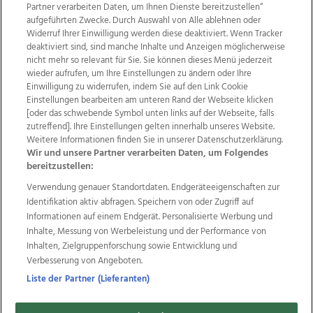
Partner verarbeiten Daten, um Ihnen Dienste bereitzustellen“
aufgeführten Zwecke. Durch Auswahl von Alle ablehnen oder
Widerruf Ihrer Einwilligung werden diese deaktiviert. Wenn Tracker
deaktiviert sind, sind manche Inhalte und Anzeigen möglicherweise
nicht mehr so relevant für Sie. Sie können dieses Menü jederzeit
wieder aufrufen, um Ihre Einstellungen zu ändern oder Ihre
Einwilligung zu widerrufen, indem Sie auf den Link Cookie
Einstellungen bearbeiten am unteren Rand der Webseite klicken
Wir über uns
Mediadaten
Kontakt
Jobs
[oder das schwebende Symbol unten links auf der Webseite, falls
Datenschutz
Impressum
AGB Anzeigekunden
zutreffend]. Ihre Einstellungen gelten innerhalb unseres Website.
Weitere Informationen finden Sie in unserer Datenschutzerklärung.
AGB Website
Ehrenkodex
Politische Werbung
Wir und unsere Partner verarbeiten Daten, um Folgendes
bereitzustellen:
Verwendung genauer Standortdaten. Endgeräteeigenschaften zur
Weitere Angebote des Medienhauses Wimmer
Identifikation aktiv abfragen. Speichern von oder Zugriff auf
TV1
di-mog-i.at
OÖNow
Ischler Woche
Informationen auf einem Endgerät. Personalisierte Werbung und
Life Radio
OÖNachrichten
OÖN Immobilien
Inhalte, Messung von Werbeleistung und der Performance von
OÖN Karriere
OÖN Reise
Promenaden Galerien
Inhalten, Zielgruppenforschung sowie Entwicklung und
Regionaljobs
wasistlos.at
wirtrauern.at
Verbesserung von Angeboten.
Liste der Partner (Lieferanten)