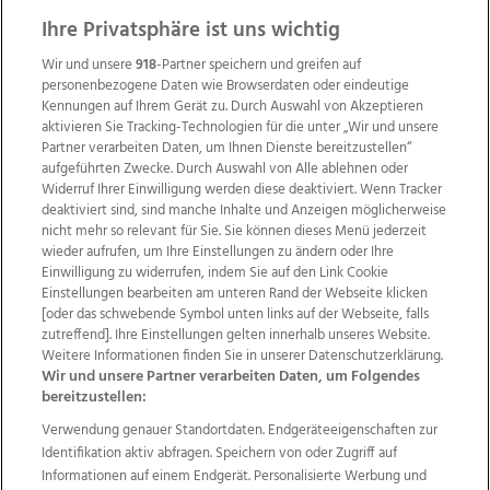
Ihre Privatsphäre ist uns wichtig
Wir und unsere
918
-Partner speichern und greifen auf
personenbezogene Daten wie Browserdaten oder eindeutige
Kennungen auf Ihrem Gerät zu. Durch Auswahl von Akzeptieren
aktivieren Sie Tracking-Technologien für die unter „Wir und unsere
Partner verarbeiten Daten, um Ihnen Dienste bereitzustellen“
aufgeführten Zwecke. Durch Auswahl von Alle ablehnen oder
Widerruf Ihrer Einwilligung werden diese deaktiviert. Wenn Tracker
deaktiviert sind, sind manche Inhalte und Anzeigen möglicherweise
nicht mehr so relevant für Sie. Sie können dieses Menü jederzeit
wieder aufrufen, um Ihre Einstellungen zu ändern oder Ihre
Einwilligung zu widerrufen, indem Sie auf den Link Cookie
Einstellungen bearbeiten am unteren Rand der Webseite klicken
Wir über uns
Mediadaten
Kontakt
Jobs
[oder das schwebende Symbol unten links auf der Webseite, falls
zutreffend]. Ihre Einstellungen gelten innerhalb unseres Website.
Datenschutz
Impressum
AGB Anzeigekunden
Weitere Informationen finden Sie in unserer Datenschutzerklärung.
AGB Website
Ehrenkodex
Politische Werbung
Wir und unsere Partner verarbeiten Daten, um Folgendes
bereitzustellen:
Verwendung genauer Standortdaten. Endgeräteeigenschaften zur
Weitere Angebote des Medienhauses Wimmer
Identifikation aktiv abfragen. Speichern von oder Zugriff auf
TV1
di-mog-i.at
OÖNow
Ischler Woche
Informationen auf einem Endgerät. Personalisierte Werbung und