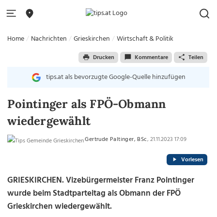
Home
Nachrichten
Grieskirchen
Wirtschaft & Politik
Drucken
Kommentare
Teilen
tips.at als bevorzugte Google-Quelle hinzufügen
Pointinger als FPÖ-Obmann
wiedergewählt
Gertrude Paltinger, BSc
, 21.11.2023 17:09
Vorlesen
GRIESKIRCHEN. Vizebürgermeister Franz Pointinger
wurde beim Stadtparteitag als Obmann der FPÖ
Grieskirchen wiedergewählt.