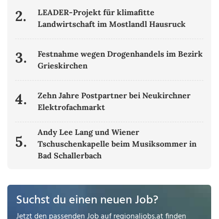
2.
LEADER-Projekt für klimafitte
Landwirtschaft im Mostlandl Hausruck
3.
Festnahme wegen Drogenhandels im Bezirk
Grieskirchen
4.
Zehn Jahre Postpartner bei Neukirchner
Elektrofachmarkt
Andy Lee Lang und Wiener
5.
Tschuschenkapelle beim Musiksommer in
Bad Schallerbach
Suchst du einen neuen Job?
Jetzt den passenden Job auf
regionaljobs.at
finden