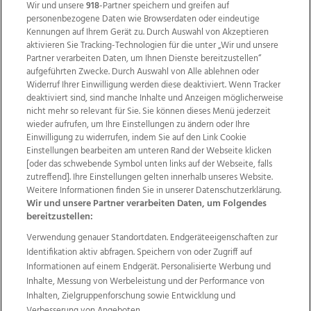
Wir und unsere
918
-Partner speichern und greifen auf
personenbezogene Daten wie Browserdaten oder eindeutige
Kennungen auf Ihrem Gerät zu. Durch Auswahl von Akzeptieren
aktivieren Sie Tracking-Technologien für die unter „Wir und unsere
Partner verarbeiten Daten, um Ihnen Dienste bereitzustellen“
aufgeführten Zwecke. Durch Auswahl von Alle ablehnen oder
Widerruf Ihrer Einwilligung werden diese deaktiviert. Wenn Tracker
deaktiviert sind, sind manche Inhalte und Anzeigen möglicherweise
nicht mehr so relevant für Sie. Sie können dieses Menü jederzeit
wieder aufrufen, um Ihre Einstellungen zu ändern oder Ihre
Einwilligung zu widerrufen, indem Sie auf den Link Cookie
Einstellungen bearbeiten am unteren Rand der Webseite klicken
Wir über uns
Mediadaten
Kontakt
Jobs
[oder das schwebende Symbol unten links auf der Webseite, falls
Datenschutz
Impressum
AGB Anzeigekunden
zutreffend]. Ihre Einstellungen gelten innerhalb unseres Website.
Weitere Informationen finden Sie in unserer Datenschutzerklärung.
AGB Website
Ehrenkodex
Politische Werbung
Wir und unsere Partner verarbeiten Daten, um Folgendes
bereitzustellen:
Verwendung genauer Standortdaten. Endgeräteeigenschaften zur
Weitere Angebote des Medienhauses Wimmer
Identifikation aktiv abfragen. Speichern von oder Zugriff auf
TV1
di-mog-i.at
OÖNow
Ischler Woche
Informationen auf einem Endgerät. Personalisierte Werbung und
Life Radio
OÖNachrichten
OÖN Immobilien
Inhalte, Messung von Werbeleistung und der Performance von
OÖN Karriere
OÖN Reise
Promenaden Galerien
Inhalten, Zielgruppenforschung sowie Entwicklung und
Regionaljobs
wasistlos.at
wirtrauern.at
Verbesserung von Angeboten.