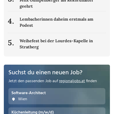
Felix Gumpenberger als Rekordhalter
geehrt
4.
Lembacherinnen daheim erstmals am
Podest
5.
Weihefest bei der Lourdes-Kapelle in
Stratberg
Suchst du einen neuen Job?
Jetzt den passenden Job auf
regionaljobs.at
finden
Software-Architect
Wien
Küchenleitung (m/w/d)