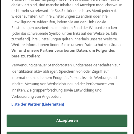
deaktiviert sind, sind manche Inhalte und Anzeigen möglicherweise
nicht mehr so relevant für Sie. Sie können dieses Menü jederzeit
wieder aufrufen, um Ihre Einstellungen zu ändern oder Ihre
Einwilligung zu widerrufen, indem Sie auf den Link Cookie
Einstellungen bearbeiten am unteren Rand der Webseite klicken
Wir über uns
Mediadaten
Kontakt
Jobs
[oder das schwebende Symbol unten links auf der Webseite, falls
zutreffend]. Ihre Einstellungen gelten innerhalb unseres Website.
Datenschutz
Impressum
AGB Anzeigekunden
Weitere Informationen finden Sie in unserer Datenschutzerklärung.
AGB Website
Ehrenkodex
Politische Werbung
Wir und unsere Partner verarbeiten Daten, um Folgendes
bereitzustellen:
Verwendung genauer Standortdaten. Endgeräteeigenschaften zur
Weitere Angebote des Medienhauses Wimmer
Identifikation aktiv abfragen. Speichern von oder Zugriff auf
TV1
di-mog-i.at
OÖNow
Ischler Woche
Informationen auf einem Endgerät. Personalisierte Werbung und
Life Radio
OÖNachrichten
OÖN Immobilien
Inhalte, Messung von Werbeleistung und der Performance von
OÖN Karriere
OÖN Reise
Promenaden Galerien
Inhalten, Zielgruppenforschung sowie Entwicklung und
Regionaljobs
wasistlos.at
wirtrauern.at
Verbesserung von Angeboten.
Liste der Partner (Lieferanten)
Akzeptieren
Copyrights © 2026 Tips Zeitungs GmbH & Co KG