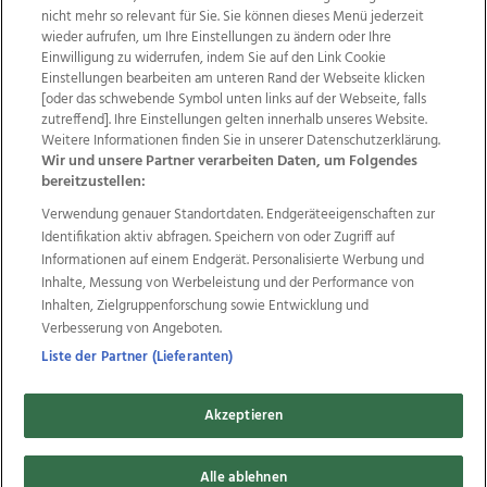
nicht mehr so relevant für Sie. Sie können dieses Menü jederzeit
wieder aufrufen, um Ihre Einstellungen zu ändern oder Ihre
Einwilligung zu widerrufen, indem Sie auf den Link Cookie
Einstellungen bearbeiten am unteren Rand der Webseite klicken
Wir über uns
Mediadaten
Kontakt
Jobs
[oder das schwebende Symbol unten links auf der Webseite, falls
zutreffend]. Ihre Einstellungen gelten innerhalb unseres Website.
Datenschutz
Impressum
AGB Anzeigekunden
Weitere Informationen finden Sie in unserer Datenschutzerklärung.
AGB Website
Ehrenkodex
Politische Werbung
Wir und unsere Partner verarbeiten Daten, um Folgendes
bereitzustellen:
Verwendung genauer Standortdaten. Endgeräteeigenschaften zur
Weitere Angebote des Medienhauses Wimmer
Identifikation aktiv abfragen. Speichern von oder Zugriff auf
TV1
di-mog-i.at
OÖNow
Ischler Woche
Informationen auf einem Endgerät. Personalisierte Werbung und
Life Radio
OÖNachrichten
OÖN Immobilien
Inhalte, Messung von Werbeleistung und der Performance von
OÖN Karriere
OÖN Reise
Promenaden Galerien
Inhalten, Zielgruppenforschung sowie Entwicklung und
Regionaljobs
wasistlos.at
wirtrauern.at
Verbesserung von Angeboten.
Liste der Partner (Lieferanten)
Akzeptieren
Copyrights © 2026 Tips Zeitungs GmbH & Co KG
Alle ablehnen
developed by
11x11.net