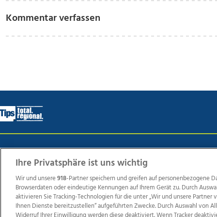
Kommentar verfassen
Wir über uns
Mediadaten
Kontakt
Jobs
Datens
Ihre Privatsphäre ist uns wichtig
Wir und unsere
918
-Partner speichern und greifen auf personenbezogene D
Browserdaten oder eindeutige Kennungen auf Ihrem Gerät zu. Durch Auswa
Weit
aktivieren Sie Tracking-Technologien für die unter „Wir und unsere Partner
TV1
di-mog-i.at
OÖNow
Ischler Woche
Life Ra
Ihnen Dienste bereitzustellen“ aufgeführten Zwecke. Durch Auswahl von Al
Widerruf Ihrer Einwilligung werden diese deaktiviert. Wenn Tracker deaktivi
Reg