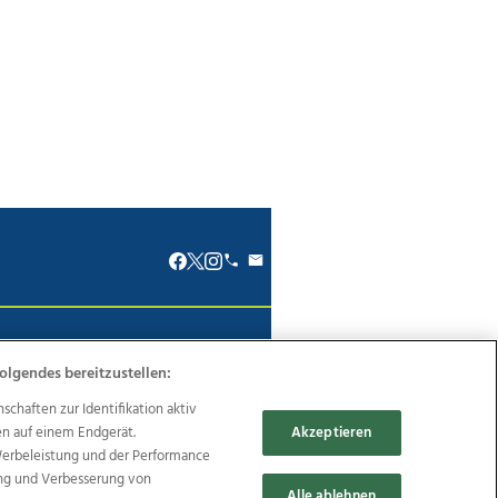
renkodex
Politische Werbung
olgendes bereitzustellen:
haften zur Identifikation aktiv
en auf einem Endgerät.
Akzeptieren
Werbeleistung und der Performance
Reise
Promenaden Galerien
ung und Verbesserung von
Alle ablehnen