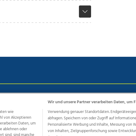
chutz
Impressum
AGB Anzeigekunden
AGB Website
Eh
Wir und unsere Partner verarbeiten Daten, um F
aten wie
Verwendung genauer Standortdaten. Endgeräteeigensc
hl von Akzeptieren
abfragen. Speichern von oder Zugriff auf Information
ere Angebote des Medienhauses Wimmer
 verarbeiten Daten, um
Personalisierte Werbung und Inhalte, Messung von 
dio
OÖNachrichten
OÖN Immobilien
OÖN Karriere
OÖN 
le ablehnen oder
von Inhalten, Zielgruppenforschung sowie Entwickl
ert sind, sind manche
ionaljobs
wasistlos.at
wirtrauern.at