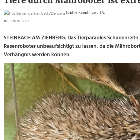
Tiere durch Mähroboter ist ext
Sophie Kepplinger, BA
,
16.09.2020 12:01
STEINBACH AM ZIEHBERG. Das Tierparadies Schabenreith 
Rasenroboter unbeaufsichtigt zu lassen, da die Mährobo
Verhängnis werden können.