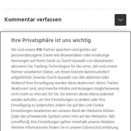
Kommentar verfassen
Ihre Privatsphäre ist uns wichtig
Wir und unsere
918
-Partner speichern und greifen auf
personenbezogene Daten wie Browserdaten oder eindeutige
Kennungen auf Ihrem Gerät zu. Durch Auswahl von Akzeptieren
aktivieren Sie Tracking-Technologien für die unter „Wir und unsere
Partner verarbeiten Daten, um Ihnen Dienste bereitzustellen“
aufgeführten Zwecke. Durch Auswahl von Alle ablehnen oder
Widerruf Ihrer Einwilligung werden diese deaktiviert. Wenn Tracker
deaktiviert sind, sind manche Inhalte und Anzeigen möglicherweise
nicht mehr so relevant für Sie. Sie können dieses Menü jederzeit
wieder aufrufen, um Ihre Einstellungen zu ändern oder Ihre
Einwilligung zu widerrufen, indem Sie auf den Link Cookie
Einstellungen bearbeiten am unteren Rand der Webseite klicken
Wir über uns
Mediadaten
Kontakt
Jobs
[oder das schwebende Symbol unten links auf der Webseite, falls
Datenschutz
Impressum
AGB Anzeigekunden
zutreffend]. Ihre Einstellungen gelten innerhalb unseres Website.
AGB Website
Ehrenkodex
Politische Werbung
Weitere Informationen finden Sie in unserer Datenschutzerklärung.