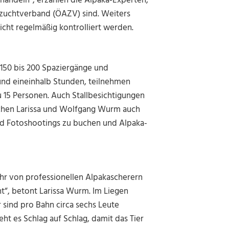
handeln“, erzählen die Alpaka-Experten,
azuchtverband (ÖAZV) sind. Weiters
cht regelmäßig kontrolliert werden.
 150 bis 200 Spaziergänge und
und eineinhalb Stunden, teilnehmen
 15 Personen. Auch Stallbesichtigungen
uchen Larissa und Wolfgang Wurm auch
d Fotoshootings zu buchen und Alpaka-
hr von professionellen Alpakascherern
nt“, betont Larissa Wurm. Im Liegen
r sind pro Bahn circa sechs Leute
eht es Schlag auf Schlag, damit das Tier