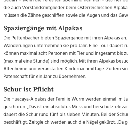
Bedarf – wenn die Parasiten überhand nehmen – das Tier be
die auch Vorstandsmitglieder beim Österreichischen Alpak
müssen die Zähne geschliffen sowie die Augen und das Gewi
Spaziergänge mit Alpakas
Die Pettenbacher bieten Spaziergänge mit ihren Alpakas an.
Wanderungen unternehmen sie pro Jahr. Eine Tour dauert r
können maximal acht Personen mit Tier und insgesamt bis zu
(maximal eine Stunde) sind möglich. Mit ihren Alpakas bes
Altenheime und veranstalten Kindernachmittage. Zudem sin
Patenschaft für ein Jahr zu übernehmen.
Schur ist Pflicht
Die Huacaya-Alpakas der Familie Wurm werden einmal im Ja
geschoren. „Das ist ein absolutes Muss und tierschutzreleva
dauert die Schur rund fünf bis sieben Minuten. Bei der Schu
beschäftigt. Zeitgleich werden auch die Nägel gekürzt. „Da g