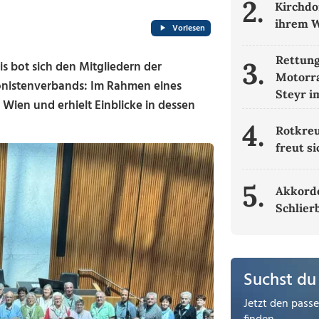
2.
Kirchdo
ihrem W
Vorlesen
Rettung
3.
bot sich den Mitgliedern der
Motorra
sionistenverbands: Im Rahmen eines
Steyr i
Wien und erhielt Einblicke in dessen
4.
Rotkre
freut s
5.
Akkorde
Schlier
Suchst du
Jetzt den pass