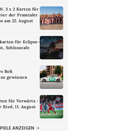
 3 x 2 Karten für
eier der Pramtaler
e am 22. August
ikarten für Eclipse-
st, Schlosscafe
ro Bolt
 zu gewinnen
ten für Vorwärts -
 Ried, 11. August
PIELE ANZEIGEN