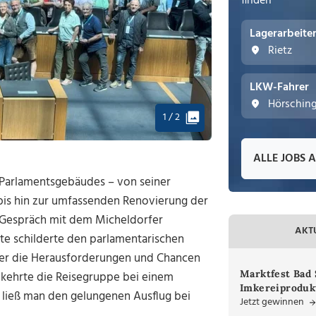
finden
Lagerarbeite
Rietz
LKW-Fahrer
Hörschin
1 / 2
ALLE JOBS 
 Parlamentsgebäudes – von seiner
 bis hin zur umfassenden Renovierung der
e Gespräch mit dem Micheldorfer
AKT
e schilderte den parlamentarischen
ber die Herausforderungen und Chancen
Marktfest Bad 
 kehrte die Reisegruppe bei einem
Imkereiproduk
 ließ man den gelungenen Ausflug bei
Jetzt gewinnen