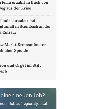
rferin erzählt in Buch von
eg aus der Krise
shubschrauber bei
dunfall in Steinbach an der
m Einsatz
uz-Markt Kremsmünster
ich über Spende
on und Orgel im Stift
bach
 einen neuen Job?
enden Job auf
regionaljobs.at