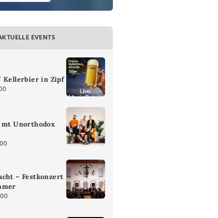
AKTUELLE EVENTS
 Kellerbier in Zipf
:00
z mt Unorthodox
:00
cht – Festkonzert
mmer
:00