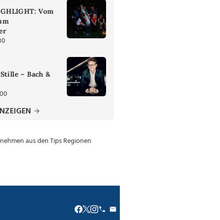
IGHLIGHT: Vom
zum
er
30
Stille – Bach &
:00
ANZEIGEN