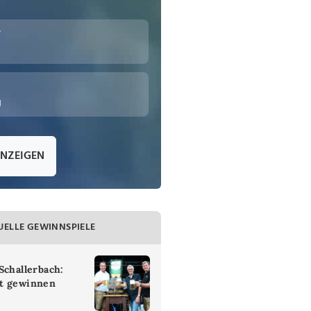
r
g
ANZEIGEN
UELLE GEWINNSPIELE
Schallerbach:
t gewinnen