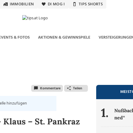
IMMOBILIEN
DI MOG I
TIPS SHORTS
EVENTS & FOTOS
AKTIONEN & GEWINNSPIELE
VERSTEIGERUNGE
Kommentare
Teilen
MEIST
elle hinzufügen
1.
Nußbach
ned“
 Klaus – St. Pankraz