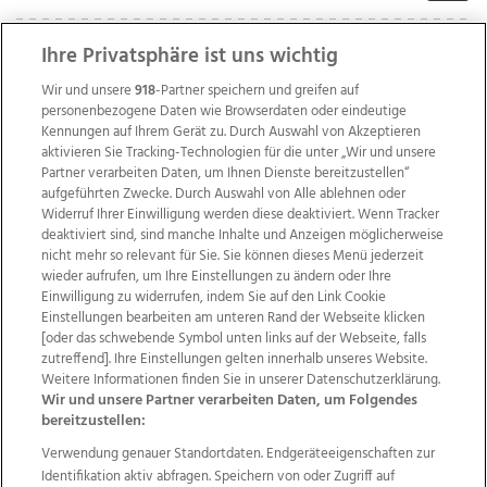
Ihre Privatsphäre ist uns wichtig
Wir und unsere
918
-Partner speichern und greifen auf
personenbezogene Daten wie Browserdaten oder eindeutige
Kennungen auf Ihrem Gerät zu. Durch Auswahl von Akzeptieren
aktivieren Sie Tracking-Technologien für die unter „Wir und unsere
Partner verarbeiten Daten, um Ihnen Dienste bereitzustellen“
aufgeführten Zwecke. Durch Auswahl von Alle ablehnen oder
Widerruf Ihrer Einwilligung werden diese deaktiviert. Wenn Tracker
deaktiviert sind, sind manche Inhalte und Anzeigen möglicherweise
nicht mehr so relevant für Sie. Sie können dieses Menü jederzeit
wieder aufrufen, um Ihre Einstellungen zu ändern oder Ihre
Einwilligung zu widerrufen, indem Sie auf den Link Cookie
Einstellungen bearbeiten am unteren Rand der Webseite klicken
Wir über uns
Mediadaten
Kontakt
Jobs
[oder das schwebende Symbol unten links auf der Webseite, falls
Datenschutz
Impressum
AGB Anzeigekunden
zutreffend]. Ihre Einstellungen gelten innerhalb unseres Website.
AGB Website
Ehrenkodex
Politische Werbung
Weitere Informationen finden Sie in unserer Datenschutzerklärung.
Wir und unsere Partner verarbeiten Daten, um Folgendes
bereitzustellen:
Weitere Angebote des Medienhauses Wimmer
Verwendung genauer Standortdaten. Endgeräteeigenschaften zur
Identifikation aktiv abfragen. Speichern von oder Zugriff auf
TV1
di-mog-i.at
OÖNow
Ischler Woche