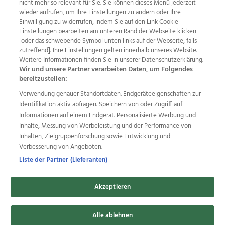
nicht mehr so relevant für Sie. Sie können dieses Menü jederzeit
wieder aufrufen, um Ihre Einstellungen zu ändern oder Ihre
Einwilligung zu widerrufen, indem Sie auf den Link Cookie
Einstellungen bearbeiten am unteren Rand der Webseite klicken
Wir über uns
Mediadaten
Kontakt
Jobs
[oder das schwebende Symbol unten links auf der Webseite, falls
Datenschutz
Impressum
AGB Anzeigekunden
zutreffend]. Ihre Einstellungen gelten innerhalb unseres Website.
Weitere Informationen finden Sie in unserer Datenschutzerklärung.
AGB Website
Ehrenkodex
Politische Werbung
Wir und unsere Partner verarbeiten Daten, um Folgendes
bereitzustellen:
Verwendung genauer Standortdaten. Endgeräteeigenschaften zur
Weitere Angebote des Medienhauses Wimmer
Identifikation aktiv abfragen. Speichern von oder Zugriff auf
TV1
di-mog-i.at
OÖNow
Ischler Woche
Informationen auf einem Endgerät. Personalisierte Werbung und
Life Radio
OÖNachrichten
OÖN Immobilien
Inhalte, Messung von Werbeleistung und der Performance von
OÖN Karriere
OÖN Reise
Promenaden Galerien
Inhalten, Zielgruppenforschung sowie Entwicklung und
Regionaljobs
wasistlos.at
wirtrauern.at
Verbesserung von Angeboten.
Liste der Partner (Lieferanten)
Akzeptieren
Copyrights © 2026 Tips Zeitungs GmbH & Co KG
developed by
11x11.net
Alle ablehnen