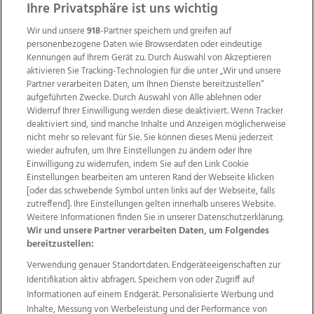
Ihre Privatsphäre ist uns wichtig
Wir und unsere
918
-Partner speichern und greifen auf
personenbezogene Daten wie Browserdaten oder eindeutige
Kennungen auf Ihrem Gerät zu. Durch Auswahl von Akzeptieren
aktivieren Sie Tracking-Technologien für die unter „Wir und unsere
Partner verarbeiten Daten, um Ihnen Dienste bereitzustellen“
aufgeführten Zwecke. Durch Auswahl von Alle ablehnen oder
Widerruf Ihrer Einwilligung werden diese deaktiviert. Wenn Tracker
deaktiviert sind, sind manche Inhalte und Anzeigen möglicherweise
nicht mehr so relevant für Sie. Sie können dieses Menü jederzeit
wieder aufrufen, um Ihre Einstellungen zu ändern oder Ihre
Einwilligung zu widerrufen, indem Sie auf den Link Cookie
Einstellungen bearbeiten am unteren Rand der Webseite klicken
Wir über uns
Mediadaten
Kontakt
Jobs
[oder das schwebende Symbol unten links auf der Webseite, falls
zutreffend]. Ihre Einstellungen gelten innerhalb unseres Website.
Datenschutz
Impressum
AGB Anzeigekunden
Weitere Informationen finden Sie in unserer Datenschutzerklärung.
AGB Website
Ehrenkodex
Politische Werbung
Wir und unsere Partner verarbeiten Daten, um Folgendes
bereitzustellen:
Verwendung genauer Standortdaten. Endgeräteeigenschaften zur
Weitere Angebote des Medienhauses Wimmer
Identifikation aktiv abfragen. Speichern von oder Zugriff auf
TV1
di-mog-i.at
OÖNow
Ischler Woche
Informationen auf einem Endgerät. Personalisierte Werbung und
Life Radio
OÖNachrichten
OÖN Immobilien
Inhalte, Messung von Werbeleistung und der Performance von