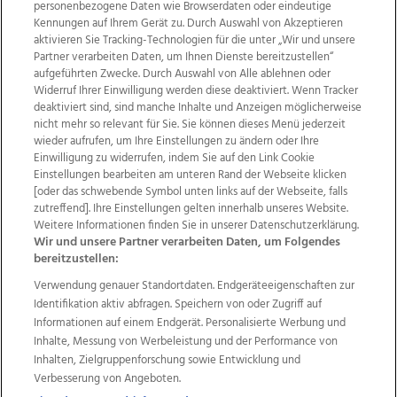
personenbezogene Daten wie Browserdaten oder eindeutige
Kennungen auf Ihrem Gerät zu. Durch Auswahl von Akzeptieren
aktivieren Sie Tracking-Technologien für die unter „Wir und unsere
Partner verarbeiten Daten, um Ihnen Dienste bereitzustellen“
aufgeführten Zwecke. Durch Auswahl von Alle ablehnen oder
Widerruf Ihrer Einwilligung werden diese deaktiviert. Wenn Tracker
deaktiviert sind, sind manche Inhalte und Anzeigen möglicherweise
nicht mehr so relevant für Sie. Sie können dieses Menü jederzeit
wieder aufrufen, um Ihre Einstellungen zu ändern oder Ihre
Einwilligung zu widerrufen, indem Sie auf den Link Cookie
Einstellungen bearbeiten am unteren Rand der Webseite klicken
Wir über uns
Mediadaten
Kontakt
Jobs
[oder das schwebende Symbol unten links auf der Webseite, falls
zutreffend]. Ihre Einstellungen gelten innerhalb unseres Website.
Datenschutz
Impressum
AGB Anzeigekunden
Weitere Informationen finden Sie in unserer Datenschutzerklärung.
AGB Website
Ehrenkodex
Politische Werbung
Wir und unsere Partner verarbeiten Daten, um Folgendes
bereitzustellen:
Verwendung genauer Standortdaten. Endgeräteeigenschaften zur
Weitere Angebote des Medienhauses Wimmer
Identifikation aktiv abfragen. Speichern von oder Zugriff auf
TV1
di-mog-i.at
OÖNow
Ischler Woche
Informationen auf einem Endgerät. Personalisierte Werbung und
Life Radio
OÖNachrichten
OÖN Immobilien
Inhalte, Messung von Werbeleistung und der Performance von
OÖN Karriere
OÖN Reise
Promenaden Galerien
Inhalten, Zielgruppenforschung sowie Entwicklung und
Regionaljobs
wasistlos.at
wirtrauern.at
Verbesserung von Angeboten.