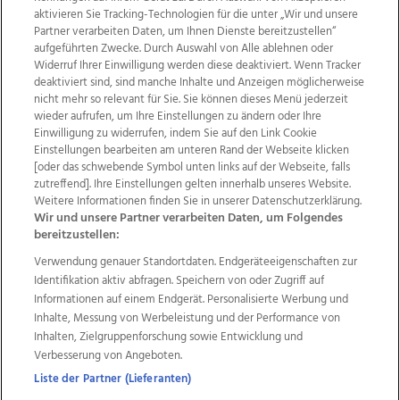
aktivieren Sie Tracking-Technologien für die unter „Wir und unsere
Partner verarbeiten Daten, um Ihnen Dienste bereitzustellen“
aufgeführten Zwecke. Durch Auswahl von Alle ablehnen oder
Widerruf Ihrer Einwilligung werden diese deaktiviert. Wenn Tracker
deaktiviert sind, sind manche Inhalte und Anzeigen möglicherweise
nicht mehr so relevant für Sie. Sie können dieses Menü jederzeit
wieder aufrufen, um Ihre Einstellungen zu ändern oder Ihre
Einwilligung zu widerrufen, indem Sie auf den Link Cookie
Einstellungen bearbeiten am unteren Rand der Webseite klicken
Wir über uns
Mediadaten
Kontakt
Jobs
[oder das schwebende Symbol unten links auf der Webseite, falls
Datenschutz
Impressum
AGB Anzeigekunden
zutreffend]. Ihre Einstellungen gelten innerhalb unseres Website.
AGB Website
Ehrenkodex
Politische Werbung
Weitere Informationen finden Sie in unserer Datenschutzerklärung.
Wir und unsere Partner verarbeiten Daten, um Folgendes
bereitzustellen:
Weitere Angebote des Medienhauses Wimmer
Verwendung genauer Standortdaten. Endgeräteeigenschaften zur
Identifikation aktiv abfragen. Speichern von oder Zugriff auf
TV1
di-mog-i.at
OÖNow
Ischler Woche
Informationen auf einem Endgerät. Personalisierte Werbung und
Life Radio
OÖNachrichten
OÖN Immobilien
Inhalte, Messung von Werbeleistung und der Performance von
OÖN Karriere
OÖN Reise
Promenaden Galerien
Inhalten, Zielgruppenforschung sowie Entwicklung und
Regionaljobs
wasistlos.at
wirtrauern.at
Verbesserung von Angeboten.
Liste der Partner (Lieferanten)