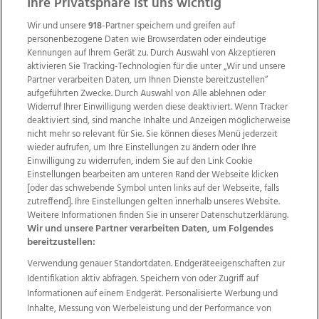
Ihre Privatsphäre ist uns wichtig
Wir und unsere
918
-Partner speichern und greifen auf
personenbezogene Daten wie Browserdaten oder eindeutige
Kennungen auf Ihrem Gerät zu. Durch Auswahl von Akzeptieren
aktivieren Sie Tracking-Technologien für die unter „Wir und unsere
Partner verarbeiten Daten, um Ihnen Dienste bereitzustellen“
aufgeführten Zwecke. Durch Auswahl von Alle ablehnen oder
Widerruf Ihrer Einwilligung werden diese deaktiviert. Wenn Tracker
deaktiviert sind, sind manche Inhalte und Anzeigen möglicherweise
nicht mehr so relevant für Sie. Sie können dieses Menü jederzeit
wieder aufrufen, um Ihre Einstellungen zu ändern oder Ihre
Einwilligung zu widerrufen, indem Sie auf den Link Cookie
Einstellungen bearbeiten am unteren Rand der Webseite klicken
Wir über uns
Mediadaten
Kontakt
Jobs
[oder das schwebende Symbol unten links auf der Webseite, falls
zutreffend]. Ihre Einstellungen gelten innerhalb unseres Website.
Datenschutz
Impressum
AGB Anzeigekunden
Weitere Informationen finden Sie in unserer Datenschutzerklärung.
AGB Website
Ehrenkodex
Politische Werbung
Wir und unsere Partner verarbeiten Daten, um Folgendes
bereitzustellen:
Verwendung genauer Standortdaten. Endgeräteeigenschaften zur
Weitere Angebote des Medienhauses Wimmer
Identifikation aktiv abfragen. Speichern von oder Zugriff auf
TV1
di-mog-i.at
OÖNow
Ischler Woche
Informationen auf einem Endgerät. Personalisierte Werbung und
Life Radio
OÖNachrichten
OÖN Immobilien
Inhalte, Messung von Werbeleistung und der Performance von