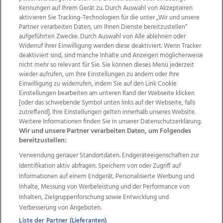
Kennungen auf Ihrem Gerät zu. Durch Auswahl von Akzeptieren
aktivieren Sie Tracking-Technologien für die unter „Wir und unsere
Partner verarbeiten Daten, um Ihnen Dienste bereitzustellen“
aufgeführten Zwecke. Durch Auswahl von Alle ablehnen oder
Widerruf Ihrer Einwilligung werden diese deaktiviert. Wenn Tracker
deaktiviert sind, sind manche Inhalte und Anzeigen möglicherweise
nicht mehr so relevant für Sie. Sie können dieses Menü jederzeit
wieder aufrufen, um Ihre Einstellungen zu ändern oder Ihre
Einwilligung zu widerrufen, indem Sie auf den Link Cookie
Einstellungen bearbeiten am unteren Rand der Webseite klicken
Wir über uns
Mediadaten
Kontakt
Jobs
[oder das schwebende Symbol unten links auf der Webseite, falls
Datenschutz
Impressum
AGB Anzeigekunden
zutreffend]. Ihre Einstellungen gelten innerhalb unseres Website.
AGB Website
Ehrenkodex
Politische Werbung
Weitere Informationen finden Sie in unserer Datenschutzerklärung.
Wir und unsere Partner verarbeiten Daten, um Folgendes
bereitzustellen:
Weitere Angebote des Medienhauses Wimmer
Verwendung genauer Standortdaten. Endgeräteeigenschaften zur
Identifikation aktiv abfragen. Speichern von oder Zugriff auf
TV1
di-mog-i.at
OÖNow
Ischler Woche
Informationen auf einem Endgerät. Personalisierte Werbung und
Life Radio
OÖNachrichten
OÖN Immobilien
Inhalte, Messung von Werbeleistung und der Performance von
OÖN Karriere
OÖN Reise
Promenaden Galerien
Inhalten, Zielgruppenforschung sowie Entwicklung und
Regionaljobs
wasistlos.at
wirtrauern.at
Verbesserung von Angeboten.
Liste der Partner (Lieferanten)