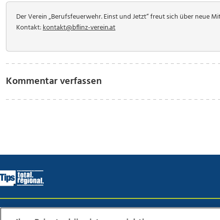
Der Verein „Berufsfeuerwehr. Einst und Jetzt“ freut sich über neue M
Kontakt:
kontakt@bflinz-verein.at
Kommentar verfassen
Wir über uns
Mediadaten
Kontakt
Jobs
Datens