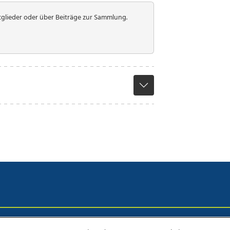
itglieder oder über Beiträge zur Sammlung.
chutz
Impressum
AGB Anzeigekunden
AGB Website
Eh