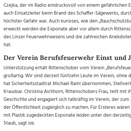
Czejka, der im Radio eindrucksvoll von einem gefährlichen Ei
auch Einsatzleiter beim Brand des Schaffer-Sägewerks, durch
höchster Gefahr war. Auch kurioses, wie den „Rauchschutzb
erweckt werden die Exponate aber vor allem durch Rittensc
des Linzer Feuerwehrwesens und die zahlreichen Anekdoten,
hat.
Der Verein Berufsfeuerwehr Einst und J
Unterstützung erhält Rittenschober vom Verein „Berufsfeuerw
großartig. Wir sind derzeit fünfzehn Leute im Verein, ohne di
hat Sicherheitsstadtrat Michael Raml übernommen, Stellvertr
Krausbar. Christina Aichhorn, Rittenschobers Frau, teilt mit
Geschichte und engagiert sich tatkräftig im Verein, der zum
der Öffentlichkeit zugänglich zu machen. Für Ersteres wäre
mit Plastik zugedeckten Exponate leiden unter den derzeit
Staub, sagt sie.