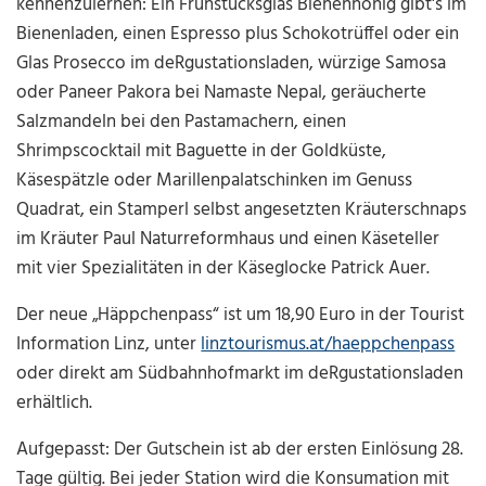
kennenzulernen: Ein Frühstücksglas Bienenhonig gibt's im
Bienenladen, einen Espresso plus Schokotrüffel oder ein
Glas Prosecco im deRgustationsladen,
würzige Samosa
oder Paneer Pakora bei Namaste Nepal, geräucherte
Salzmandeln bei den Pastamachern, einen
Shrimpscocktail mit Baguette in der Goldküste,
Käsespätzle oder Marillenpalatschinken im Genuss
Quadrat, ein Stamperl selbst angesetzten Kräuterschnaps
im Kräuter Paul Naturreformhaus und einen Käseteller
mit vier Spezialitäten in der Käseglocke Patrick Auer.
Der neue „Häppchenpass“ ist um 18,90 Euro in der Tourist
Information Linz, unter
linztourismus.at/haeppchenpass
oder direkt am Südbahnhofmarkt im deRgustationsladen
erhältlich.
Aufgepasst: Der Gutschein ist ab der ersten Einlösung 28.
Tage gültig.
Bei jeder Station wird die Konsumation mit