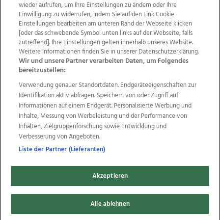
wieder aufrufen, um Ihre Einstellungen zu ändern oder Ihre
Einwilligung zu widerrufen, indem Sie auf den Link Cookie
Einstellungen bearbeiten am unteren Rand der Webseite klicken
Wir über uns
Mediadaten
Kontakt
Jobs
[oder das schwebende Symbol unten links auf der Webseite, falls
Datenschutz
Impressum
AGB Anzeigekunden
zutreffend]. Ihre Einstellungen gelten innerhalb unseres Website.
AGB Website
Ehrenkodex
Politische Werbung
Weitere Informationen finden Sie in unserer Datenschutzerklärung.
Wir und unsere Partner verarbeiten Daten, um Folgendes
bereitzustellen:
Weitere Angebote des Medienhauses Wimmer
Verwendung genauer Standortdaten. Endgeräteeigenschaften zur
Identifikation aktiv abfragen. Speichern von oder Zugriff auf
TV1
di-mog-i.at
OÖNow
Ischler Woche
Informationen auf einem Endgerät. Personalisierte Werbung und
Life Radio
OÖNachrichten
OÖN Immobilien
Inhalte, Messung von Werbeleistung und der Performance von
OÖN Karriere
OÖN Reise
Promenaden Galerien
Inhalten, Zielgruppenforschung sowie Entwicklung und
Regionaljobs
wasistlos.at
wirtrauern.at
Verbesserung von Angeboten.
Liste der Partner (Lieferanten)
Copyrights © 2026 Tips Zeitungs GmbH & Co KG
Akzeptieren
developed by
11x11.net
Alle ablehnen
Cookie Einstellungen bearbeiten