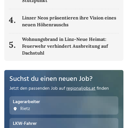
Stützpunkt
4.
Linzer Neos präsentieren ihre Vision eines
neuen Höhenrauschs
Wohnungsbrand in Linz-Neue Heimat:
5.
Feuerwehr verhindert Ausbreitung auf
Dachstuhl
Suchst du einen neuen Job?
Jetzt den passenden Job auf
regionaljobs.at
finden
Lagerarbeiter
Rietz
LKW-Fahrer