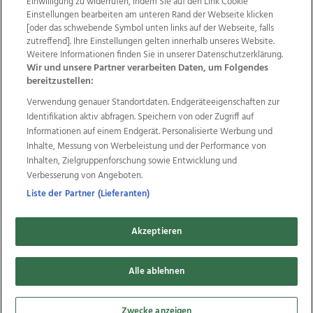
Einwilligung zu widerrufen, indem Sie auf den Link Cookie
Einstellungen bearbeiten am unteren Rand der Webseite klicken
Wir über uns
Mediadaten
Kontakt
Jobs
[oder das schwebende Symbol unten links auf der Webseite, falls
Datenschutz
Impressum
AGB Anzeigekunden
zutreffend]. Ihre Einstellungen gelten innerhalb unseres Website.
Weitere Informationen finden Sie in unserer Datenschutzerklärung.
AGB Website
Ehrenkodex
Politische Werbung
Wir und unsere Partner verarbeiten Daten, um Folgendes
bereitzustellen:
Verwendung genauer Standortdaten. Endgeräteeigenschaften zur
Weitere Angebote des Medienhauses Wimmer
Identifikation aktiv abfragen. Speichern von oder Zugriff auf
TV1
di-mog-i.at
OÖNow
Ischler Woche
Informationen auf einem Endgerät. Personalisierte Werbung und
Life Radio
OÖNachrichten
OÖN Immobilien
Inhalte, Messung von Werbeleistung und der Performance von
OÖN Karriere
OÖN Reise
Promenaden Galerien
Inhalten, Zielgruppenforschung sowie Entwicklung und
Regionaljobs
wasistlos.at
wirtrauern.at
Verbesserung von Angeboten.
Liste der Partner (Lieferanten)
Akzeptieren
Copyrights © 2026 Tips Zeitungs GmbH & Co KG
developed by
11x11.net
Alle ablehnen
Cookie Einstellungen bearbeiten
Zwecke anzeigen