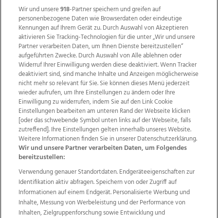
Wir und unsere
918
-Partner speichern und greifen auf
personenbezogene Daten wie Browserdaten oder eindeutige
Kennungen auf Ihrem Gerät zu. Durch Auswahl von Akzeptieren
aktivieren Sie Tracking-Technologien für die unter „Wir und unsere
Partner verarbeiten Daten, um Ihnen Dienste bereitzustellen“
aufgeführten Zwecke. Durch Auswahl von Alle ablehnen oder
Widerruf Ihrer Einwilligung werden diese deaktiviert. Wenn Tracker
deaktiviert sind, sind manche Inhalte und Anzeigen möglicherweise
nicht mehr so relevant für Sie. Sie können dieses Menü jederzeit
wieder aufrufen, um Ihre Einstellungen zu ändern oder Ihre
Einwilligung zu widerrufen, indem Sie auf den Link Cookie
Einstellungen bearbeiten am unteren Rand der Webseite klicken
Wir über uns
Mediadaten
Kontakt
Jobs
[oder das schwebende Symbol unten links auf der Webseite, falls
zutreffend]. Ihre Einstellungen gelten innerhalb unseres Website.
Datenschutz
Impressum
AGB Anzeigekunden
Weitere Informationen finden Sie in unserer Datenschutzerklärung.
AGB Website
Ehrenkodex
Politische Werbung
Wir und unsere Partner verarbeiten Daten, um Folgendes
bereitzustellen:
Verwendung genauer Standortdaten. Endgeräteeigenschaften zur
Weitere Angebote des Medienhauses Wimmer
Identifikation aktiv abfragen. Speichern von oder Zugriff auf
TV1
di-mog-i.at
OÖNow
Ischler Woche
Informationen auf einem Endgerät. Personalisierte Werbung und
Life Radio
OÖNachrichten
OÖN Immobilien
Inhalte, Messung von Werbeleistung und der Performance von
OÖN Karriere
OÖN Reise
Promenaden Galerien
Inhalten, Zielgruppenforschung sowie Entwicklung und