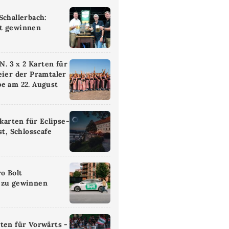
Schallerbach:
t gewinnen
 3 x 2 Karten für
eier der Pramtaler
e am 22. August
ikarten für Eclipse-
st, Schlosscafe
ro Bolt
 zu gewinnen
ten für Vorwärts -