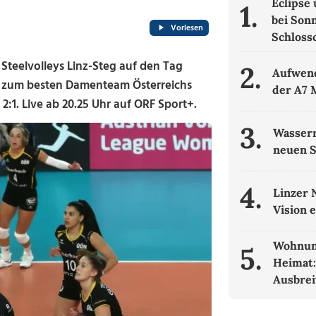
Eclipse
1.
bei Son
Vorlesen
Schloss
Steelvolleys Linz-Steg auf den Tag
2.
Aufwend
er zum besten Damenteam Österreichs
der A7 
 2:1. Live ab 20.25 Uhr auf ORF Sport+.
3.
Wasserr
neuen 
4.
Linzer 
Vision 
Wohnun
5.
Heimat:
Ausbrei