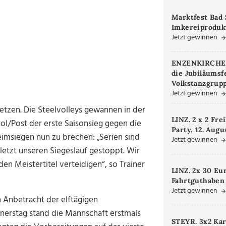
Marktfest Bad 
Imkereiproduk
Jetzt gewinnen
ENZENKIRCHEN.
die Jubiläumsf
Volkstanzgrupp
Jetzt gewinnen
setzen. Die Steelvolleys gewannen in der
LINZ. 2 x 2 Fre
l/Post der erste Saisonsieg gegen die
Party, 12. Augu
Heimsiegen nun zu brechen: „Serien sind
Jetzt gewinnen
etzt unseren Siegeslauf gestoppt. Wir
n Meistertitel verteidigen“, so Trainer
LINZ. 2x 30 Eu
Fahrtguthaben
Jetzt gewinnen
Anbetracht der elftägigen
nnerstag stand die Mannschaft erstmals
STEYR. 3x2 Kar