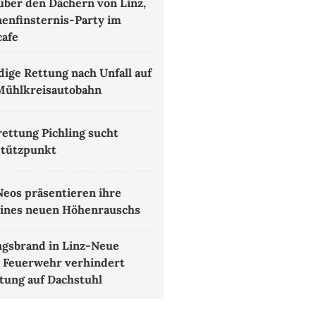
 über den Dächern von Linz,
nenfinsternis-Party im
cafe
ige Rettung nach Unfall auf
Mühlkreisautobahn
ettung Pichling sucht
Stützpunkt
Neos präsentieren ihre
eines neuen Höhenrauschs
gsbrand in Linz-Neue
 Feuerwehr verhindert
tung auf Dachstuhl