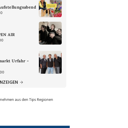
Aufstellungsabend
30
PEN AIR
00
arkt Urfahr -
:00
ANZEIGEN