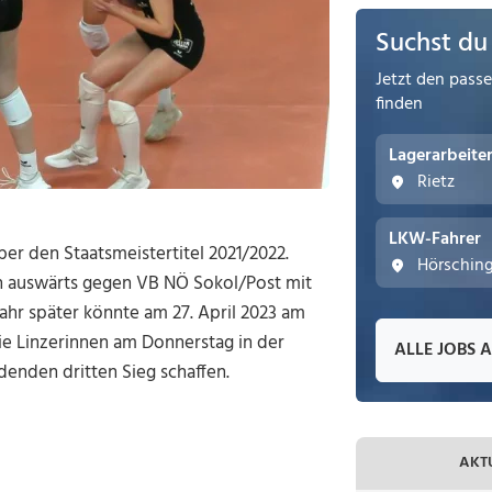
Suchst du
Jetzt den pass
finden
Lagerarbeite
Rietz
LKW-Fahrer
ber den Staatsmeistertitel 2021/2022.
Hörschin
en auswärts gegen VB NÖ Sokol/Post mit
 Jahr später könnte am 27. April 2023 am
ie Linzerinnen am Donnerstag in der
ALLE JOBS 
denden dritten Sieg schaffen.
AKT