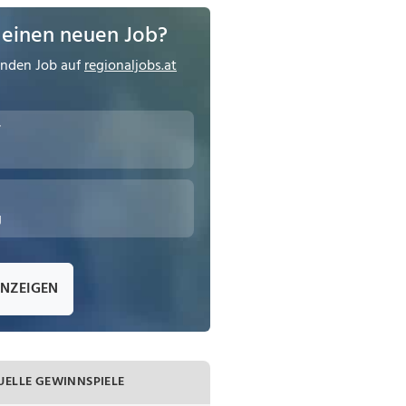
 einen neuen Job?
enden Job auf
regionaljobs.at
r
g
ANZEIGEN
UELLE GEWINNSPIELE