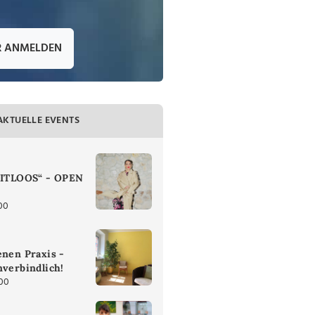
R ANMELDEN
AKTUELLE EVENTS
ZEITLOOS“ - OPEN
00
enen Praxis -
nverbindlich!
:00