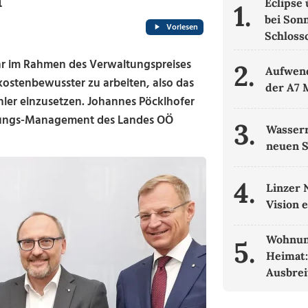
h
Eclipse
1.
bei Son
Vorlesen
Schloss
ahr im Rahmen des Verwaltungspreises
2.
Aufwend
 kostenbewusster zu arbeiten, also das
der A7 
ler einzusetzen. Johannes Pöcklhofer
ffungs-Management des Landes OÖ
3.
Wasserr
neuen 
4.
Linzer 
Vision 
Wohnun
5.
Heimat:
Ausbrei