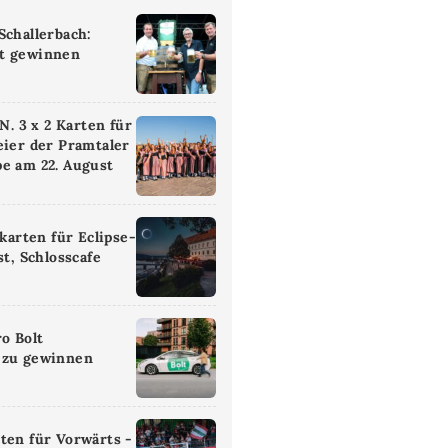
Schallerbach:
t gewinnen
 3 x 2 Karten für
eier der Pramtaler
e am 22. August
ikarten für Eclipse-
st, Schlosscafe
ro Bolt
 zu gewinnen
ten für Vorwärts -