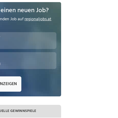
 einen neuen Job?
enden Job auf
regionaljobs.at
r
g
ANZEIGEN
UELLE GEWINNSPIELE