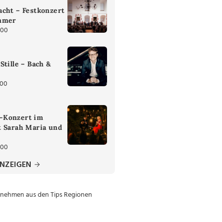
cht – Festkonzert
mmer
:00
Stille – Bach &
:00
-Konzert im
t Sarah Maria und
:00
ANZEIGEN