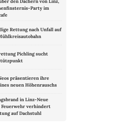
 über den Dächern von Linz,
nenfinsternis-Party im
cafe
ige Rettung nach Unfall auf
Mühlkreisautobahn
ettung Pichling sucht
Stützpunkt
Neos präsentieren ihre
eines neuen Höhenrauschs
gsbrand in Linz-Neue
 Feuerwehr verhindert
tung auf Dachstuhl