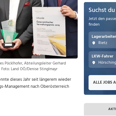
Suchst du
Jetzt den pass
finden
Lagerarbeite
Rietz
LKW-Fahrer
Hörschin
es Pöcklhofer, Abteilungsleiter Gerhard
zl Foto: Land OÖ/Denise Stinglmayr
nte dieses Jahr seit längerem wieder
ALLE JOBS 
ungs-Management nach Oberösterreich
AKT