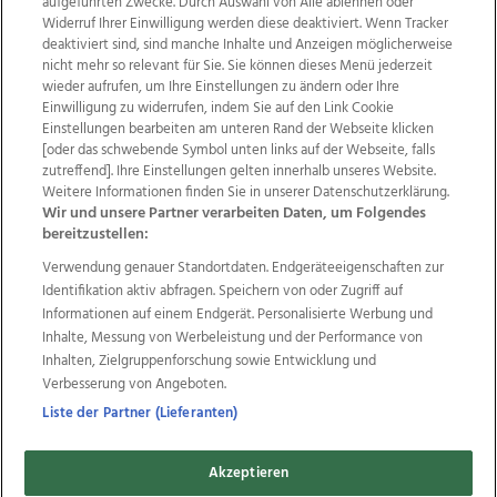
aufgeführten Zwecke. Durch Auswahl von Alle ablehnen oder
Widerruf Ihrer Einwilligung werden diese deaktiviert. Wenn Tracker
deaktiviert sind, sind manche Inhalte und Anzeigen möglicherweise
nicht mehr so relevant für Sie. Sie können dieses Menü jederzeit
wieder aufrufen, um Ihre Einstellungen zu ändern oder Ihre
Einwilligung zu widerrufen, indem Sie auf den Link Cookie
Einstellungen bearbeiten am unteren Rand der Webseite klicken
Wir über uns
Mediadaten
Kontakt
Jobs
[oder das schwebende Symbol unten links auf der Webseite, falls
Datenschutz
Impressum
AGB Anzeigekunden
zutreffend]. Ihre Einstellungen gelten innerhalb unseres Website.
Weitere Informationen finden Sie in unserer Datenschutzerklärung.
AGB Website
Ehrenkodex
Politische Werbung
Wir und unsere Partner verarbeiten Daten, um Folgendes
bereitzustellen:
Verwendung genauer Standortdaten. Endgeräteeigenschaften zur
Weitere Angebote des Medienhauses Wimmer
Identifikation aktiv abfragen. Speichern von oder Zugriff auf
TV1
di-mog-i.at
OÖNow
Ischler Woche
Informationen auf einem Endgerät. Personalisierte Werbung und
Life Radio
OÖNachrichten
OÖN Immobilien
Inhalte, Messung von Werbeleistung und der Performance von
OÖN Karriere
OÖN Reise
Promenaden Galerien
Inhalten, Zielgruppenforschung sowie Entwicklung und
Regionaljobs
wasistlos.at
wirtrauern.at
Verbesserung von Angeboten.
Liste der Partner (Lieferanten)
Akzeptieren
Copyrights © 2026 Tips Zeitungs GmbH & Co KG