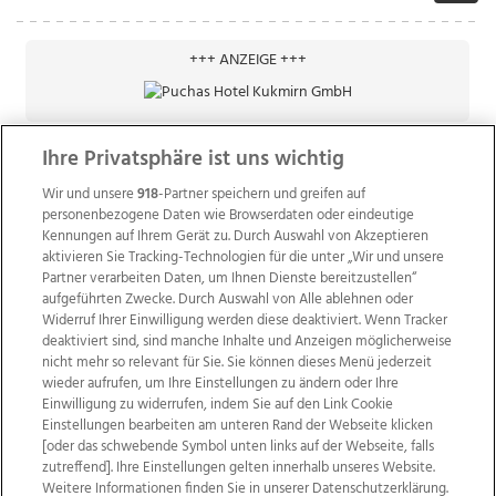
+++ ANZEIGE +++
Ihre Privatsphäre ist uns wichtig
Wir und unsere
918
-Partner speichern und greifen auf
personenbezogene Daten wie Browserdaten oder eindeutige
Kennungen auf Ihrem Gerät zu. Durch Auswahl von Akzeptieren
aktivieren Sie Tracking-Technologien für die unter „Wir und unsere
Partner verarbeiten Daten, um Ihnen Dienste bereitzustellen“
aufgeführten Zwecke. Durch Auswahl von Alle ablehnen oder
Widerruf Ihrer Einwilligung werden diese deaktiviert. Wenn Tracker
deaktiviert sind, sind manche Inhalte und Anzeigen möglicherweise
nicht mehr so relevant für Sie. Sie können dieses Menü jederzeit
wieder aufrufen, um Ihre Einstellungen zu ändern oder Ihre
Einwilligung zu widerrufen, indem Sie auf den Link Cookie
Einstellungen bearbeiten am unteren Rand der Webseite klicken
Wir über uns
Mediadaten
Kontakt
Jobs
[oder das schwebende Symbol unten links auf der Webseite, falls
Datenschutz
Impressum
AGB Anzeigekunden
zutreffend]. Ihre Einstellungen gelten innerhalb unseres Website.
AGB Website
Ehrenkodex
Politische Werbung
Weitere Informationen finden Sie in unserer Datenschutzerklärung.