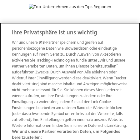
Ihre Privatsphäre ist uns wichtig
ZUR NACHRICHTENÜBERSICHT
Wir und unsere
918
-Partner speichern und greifen auf
personenbezogene Daten wie Browserdaten oder eindeutige
Kennungen auf Ihrem Gerät zu. Durch Auswahl von Akzeptieren
aktivieren Sie Tracking-Technologien für die unter „Wir und unsere
Partner verarbeiten Daten, um Ihnen Dienste bereitzustellen“
aufgeführten Zwecke. Durch Auswahl von Alle ablehnen oder
Widerruf Ihrer Einwilligung werden diese deaktiviert. Wenn Tracker
deaktiviert sind, sind manche Inhalte und Anzeigen möglicherweise
nicht mehr so relevant für Sie. Sie können dieses Menü jederzeit
wieder aufrufen, um Ihre Einstellungen zu ändern oder Ihre
Einwilligung zu widerrufen, indem Sie auf den Link Cookie
Einstellungen bearbeiten am unteren Rand der Webseite klicken
[oder das schwebende Symbol unten links auf der Webseite, falls
Wir über uns
Mediadaten
Kontakt
Jobs
zutreffend]. Ihre Einstellungen gelten innerhalb unseres Website.
Datenschutz
Impressum
AGB Anzeigekunden
Weitere Informationen finden Sie in unserer Datenschutzerklärung.
AGB Website
Ehrenkodex
Politische Werbung
Wir und unsere Partner verarbeiten Daten, um Folgendes
bereitzustellen: