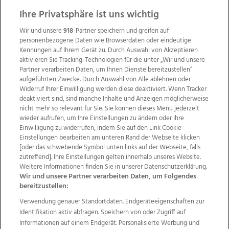
ZUR NACHRICHTENÜBERSICHT
Ihre Privatsphäre ist uns wichtig
Wir und unsere
918
-Partner speichern und greifen auf
personenbezogene Daten wie Browserdaten oder eindeutige
Kennungen auf Ihrem Gerät zu. Durch Auswahl von Akzeptieren
aktivieren Sie Tracking-Technologien für die unter „Wir und unsere
Partner verarbeiten Daten, um Ihnen Dienste bereitzustellen“
aufgeführten Zwecke. Durch Auswahl von Alle ablehnen oder
Widerruf Ihrer Einwilligung werden diese deaktiviert. Wenn Tracker
deaktiviert sind, sind manche Inhalte und Anzeigen möglicherweise
nicht mehr so relevant für Sie. Sie können dieses Menü jederzeit
wieder aufrufen, um Ihre Einstellungen zu ändern oder Ihre
Einwilligung zu widerrufen, indem Sie auf den Link Cookie
Einstellungen bearbeiten am unteren Rand der Webseite klicken
Wir über uns
Mediadaten
Kontakt
Jobs
[oder das schwebende Symbol unten links auf der Webseite, falls
Datenschutz
Impressum
AGB Anzeigekunden
zutreffend]. Ihre Einstellungen gelten innerhalb unseres Website.
Weitere Informationen finden Sie in unserer Datenschutzerklärung.
AGB Website
Ehrenkodex
Politische Werbung
Wir und unsere Partner verarbeiten Daten, um Folgendes
bereitzustellen:
Verwendung genauer Standortdaten. Endgeräteeigenschaften zur
Weitere Angebote des Medienhauses Wimmer
Identifikation aktiv abfragen. Speichern von oder Zugriff auf
TV1
di-mog-i.at
OÖNow
Ischler Woche
Informationen auf einem Endgerät. Personalisierte Werbung und