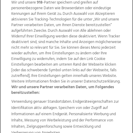
Wir und unsere
918
-Partner speichern und greifen auf
personenbezogene Daten wie Browserdaten oder eindeutige
Kennungen auf Ihrem Gerät zu. Durch Auswahl von Akzeptieren
aktivieren Sie Tracking-Technologien für die unter „Wir und unsere
Partner verarbeiten Daten, um Ihnen Dienste bereitzustellen“
aufgeführten Zwecke. Durch Auswahl von Alle ablehnen oder
Widerruf Ihrer Einwilligung werden diese deaktiviert. Wenn Tracker
deaktiviert sind, sind manche Inhalte und Anzeigen möglicherweise
nicht mehr so relevant für Sie. Sie können dieses Menü jederzeit
wieder aufrufen, um Ihre Einstellungen zu ändern oder Ihre
Einwilligung zu widerrufen, indem Sie auf den Link Cookie
Einstellungen bearbeiten am unteren Rand der Webseite klicken
Wir über uns
Mediadaten
Kontakt
Jobs
[oder das schwebende Symbol unten links auf der Webseite, falls
zutreffend]. Ihre Einstellungen gelten innerhalb unseres Website.
Datenschutz
Impressum
AGB Anzeigekunden
Weitere Informationen finden Sie in unserer Datenschutzerklärung.
AGB Website
Ehrenkodex
Politische Werbung
Wir und unsere Partner verarbeiten Daten, um Folgendes
bereitzustellen:
Verwendung genauer Standortdaten. Endgeräteeigenschaften zur
Weitere Angebote des Medienhauses Wimmer
Identifikation aktiv abfragen. Speichern von oder Zugriff auf
TV1
di-mog-i.at
OÖNow
Ischler Woche
Informationen auf einem Endgerät. Personalisierte Werbung und
Life Radio
OÖNachrichten
OÖN Immobilien
Inhalte, Messung von Werbeleistung und der Performance von
OÖN Karriere
OÖN Reise
Promenaden Galerien
Inhalten, Zielgruppenforschung sowie Entwicklung und
Regionaljobs
wasistlos.at
wirtrauern.at
Verbesserung von Angeboten.