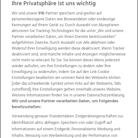
Ihre Privatsphäre ist uns wichtig
Wir und unsere
918
-Partner speichern und greifen auf
personenbezogene Daten wie Browserdaten oder eindeutige
Kennungen auf Ihrem Gerät zu. Durch Auswahl von Akzeptieren
aktivieren Sie Tracking-Technologien für die unter „Wir und unsere
Partner verarbeiten Daten, um Ihnen Dienste bereitzustellen“
aufgeführten Zwecke. Durch Auswahl von Alle ablehnen oder
Widerruf Ihrer Einwilligung werden diese deaktiviert. Wenn Tracker
deaktiviert sind, sind manche Inhalte und Anzeigen möglicherweise
nicht mehr so relevant für Sie. Sie können dieses Menü jederzeit
wieder aufrufen, um Ihre Einstellungen zu ändern oder Ihre
Einwilligung zu widerrufen, indem Sie auf den Link Cookie
Einstellungen bearbeiten am unteren Rand der Webseite klicken
Wir über uns
Mediadaten
Kontakt
Jobs
[oder das schwebende Symbol unten links auf der Webseite, falls
zutreffend]. Ihre Einstellungen gelten innerhalb unseres Website.
Datenschutz
Impressum
AGB Anzeigekunden
Weitere Informationen finden Sie in unserer Datenschutzerklärung.
AGB Website
Ehrenkodex
Politische Werbung
Wir und unsere Partner verarbeiten Daten, um Folgendes
bereitzustellen:
Verwendung genauer Standortdaten. Endgeräteeigenschaften zur
Weitere Angebote des Medienhauses Wimmer
Identifikation aktiv abfragen. Speichern von oder Zugriff auf
TV1
di-mog-i.at
OÖNow
Ischler Woche
Informationen auf einem Endgerät. Personalisierte Werbung und
Life Radio
OÖNachrichten
OÖN Immobilien
Inhalte, Messung von Werbeleistung und der Performance von