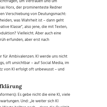
Machtfragen, um Vertrauen und um
hias Horx, der prominenteste Redner
enden Verschiebung von Deutungsmacht:
heiden, was Wahrheit ist – dann geht
tive Klasse“, also jene, die mit Texten,
roduktion? Vielleicht. Aber auch eine
rüh erfunden, aber erst nach
ür für Ambivalenzen. KI werde uns nicht
ags, oft unsichtbar – auf Social Media, im
tz von KI erfolgt oft unbewusst – und
ufklärung
ormers): Es gebe nicht die eine KI, viele
artungen. Und: „Je weiter sich KI