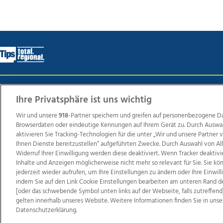
Wir über uns
Mediadaten
Kontakt
Jobs
Datens
Ihre Privatsphäre ist uns wichtig
Wir und unsere
918
-Partner speichern und greifen auf personenbezogene D
Browserdaten oder eindeutige Kennungen auf Ihrem Gerät zu. Durch Auswa
Weit
aktivieren Sie Tracking-Technologien für die unter „Wir und unsere Partner
Ihnen Dienste bereitzustellen“ aufgeführten Zwecke. Durch Auswahl von Al
TV1
di-mog-i.at
OÖNow
Ischler Woche
Life Ra
Widerruf Ihrer Einwilligung werden diese deaktiviert. Wenn Tracker deaktivi
Reg
Inhalte und Anzeigen möglicherweise nicht mehr so relevant für Sie. Sie k
jederzeit wieder aufrufen, um Ihre Einstellungen zu ändern oder Ihre Einwil
indem Sie auf den Link Cookie Einstellungen bearbeiten am unteren Rand d
[oder das schwebende Symbol unten links auf der Webseite, falls zutreffend]
gelten innerhalb unseres Website. Weitere Informationen finden Sie in unse
Copyrights © 2026 Tips Zeitungs GmbH & Co KG
Datenschutzerklärung.