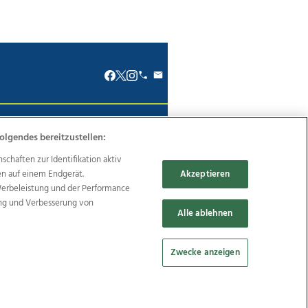
renkodex
Politische Werbung
olgendes bereitzustellen:
haften zur Identifikation aktiv
en auf einem Endgerät.
Akzeptieren
Werbeleistung und der Performance
ung und Verbesserung von
Reise
Promenaden Galerien
Alle ablehnen
Zwecke anzeigen
Cookie Einstellungen bearbeiten