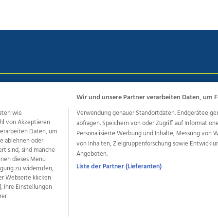
chutz
Impressum
AGB Anzeigekunden
AGB Website
Eh
Wir und unsere Partner verarbeiten Daten, um F
aten wie
Verwendung genauer Standortdaten. Endgeräteeigensc
hl von Akzeptieren
abfragen. Speichern von oder Zugriff auf Information
ere Angebote des Medienhauses Wimmer
 verarbeiten Daten, um
Personalisierte Werbung und Inhalte, Messung von 
le ablehnen oder
von Inhalten, Zielgruppenforschung sowie Entwickl
dio
OÖNachrichten
OÖN Immobilien
OÖN Karriere
OÖN 
ert sind, sind manche
Angeboten.
ionaljobs
wasistlos.at
wirtrauern.at
önnen dieses Menü
Liste der Partner (Lieferanten)
ligung zu widerrufen,
er Webseite klicken
. Ihre Einstellungen
rer
developed by
11x11.net