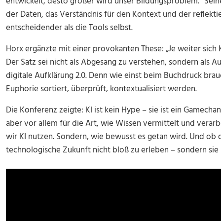
entwickelt, desto größer wird unser Bildungsproblem.“ Sein
der Daten, das Verständnis für den Kontext und der reflekt
entscheidender als die Tools selbst.
Horx ergänzte mit einer provokanten These: „Je weiter sich 
Der Satz sei nicht als Abgesang zu verstehen, sondern als Au
digitale Aufklärung 2.0. Denn wie einst beim Buchdruck brau
Euphorie sortiert, überprüft, kontextualisiert werden.
Die Konferenz zeigte: KI ist kein Hype – sie ist ein Gamecha
aber vor allem für die Art, wie Wissen vermittelt und verarbe
wir KI nutzen. Sondern, wie bewusst es getan wird. Und ob di
technologische Zukunft nicht bloß zu erleben – sondern sie 