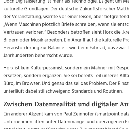
Doch Digitalisierung ist mehr als Technologie. Es geht um 
kulturelle Grundlagen. Der deutsche Zukunftsforscher Matt
der Veranstaltung, warnte vor einer leisen, aber tiefgreif
„Wenn Maschinen plötzlich Briefe schreiben, wenn sie entsc
Vertrauen verloren.“ Besonders betroffen sieht Horx die „krea
Bildern oder Musik arbeiten. Ein Angriff auf die kulturelle P
Herausforderung zur Balance – wie beim Fahrrad, das zwar f
Jahrhunderten beherrscht wurde.
Horx ist kein Kulturpessimist, sondern ein Mahner mit Gesp
ersetzen, sondern ergänzen. Sie sei bereits Teil unseres Allt
Büro, im Browser. Und genau das sei das Problem: Der Einsa
unterläuft dabei stillschweigend Standards und Routinen.
Zwischen Datenrealität und digitaler A
Ein anderer Akzent kam von Paul Zeinhofer (smartpoint dataf
Unternehmen litten unter Datenmangel und überzogenen Erw