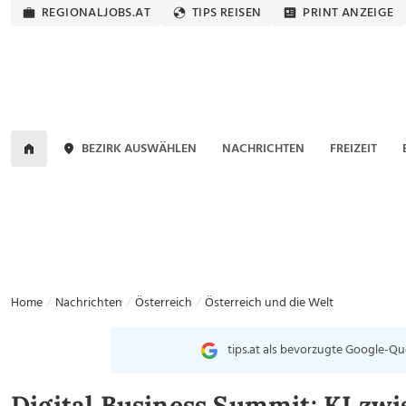
REGIONALJOBS.AT
TIPS REISEN
PRINT ANZEIGE
BEZIRK AUSWÄHLEN
NACHRICHTEN
FREIZEIT
Home
Nachrichten
Österreich
Österreich und die Welt
tips.at als bevorzugte Google-Qu
Digital Business Summit: KI zwi