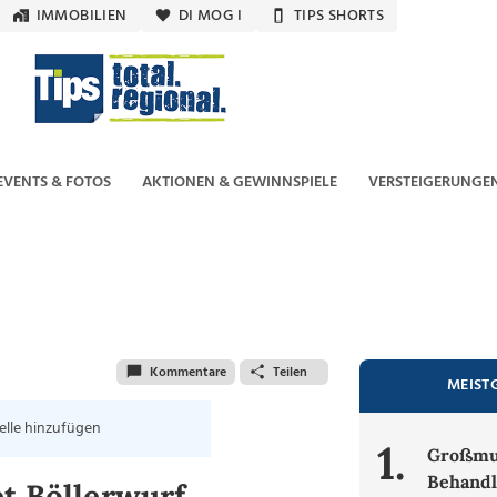
IMMOBILIEN
DI MOG I
TIPS SHORTS
EVENTS & FOTOS
AKTIONEN & GEWINNSPIELE
VERSTEIGERUNGE
Kommentare
Teilen
MEIST
elle hinzufügen
1.
Großmut
Behandl
t Böllerwurf