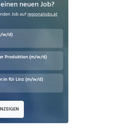
 einen neuen Job?
enden Job auf
regionaljobs.at
m/w/d)
er Produktion (m/w/d)
r:in für Linz (m/w/d)
ANZEIGEN