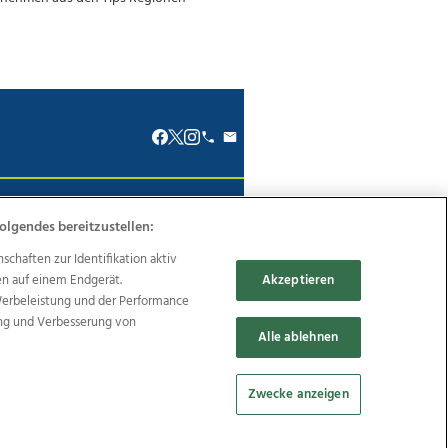
renkodex
Politische Werbung
olgendes bereitzustellen:
haften zur Identifikation aktiv
en auf einem Endgerät.
Akzeptieren
Werbeleistung und der Performance
ung und Verbesserung von
Reise
Promenaden Galerien
Alle ablehnen
Zwecke anzeigen
Cookie Einstellungen bearbeiten