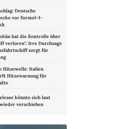
chlag: Deutsche
ecke vor Formel-1-
ck
pitän hat die Kontrolle über
iff verloren": Irre Durchsage
uzfahrtschiff sorgt für
ung
 Hitzewelle: Italien
rft Hitzewarnung für
ädte
elease könnte sich laut
 wieder verschieben