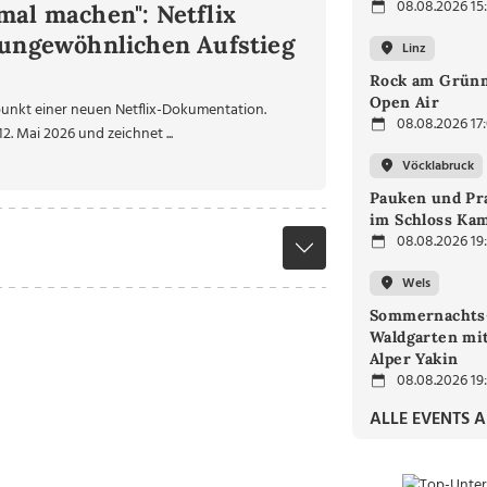
08.08.2026 15
mal machen": Netflix
 ungewöhnlichen Aufstieg
Linz
Rock am Grünm
Open Air
punkt einer neuen Netflix-Dokumentation.
08.08.2026 17
2. Mai 2026 und zeichnet ...
Vöcklabruck
Pauken und Pra
im Schloss Ka
08.08.2026 19
Wels
Sommernachts
Waldgarten mi
Alper Yakin
08.08.2026 19
ALLE EVENTS 