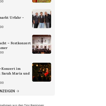
:30
arkt Urfahr -
:00
cht – Festkonzert
mmer
:00
-Konzert im
t Sarah Maria und
:00
ANZEIGEN