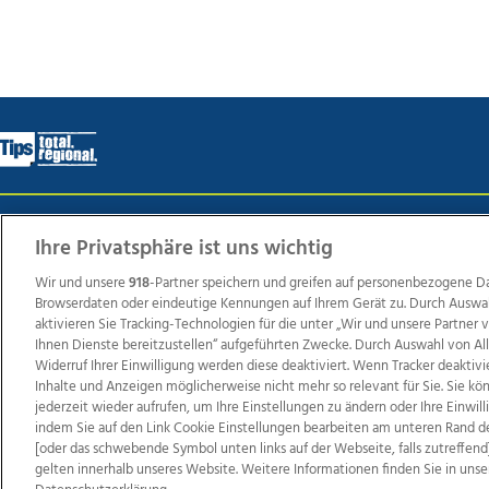
Wir über uns
Mediadaten
Kontakt
Jobs
Datens
Ihre Privatsphäre ist uns wichtig
Wir und unsere
918
-Partner speichern und greifen auf personenbezogene D
Browserdaten oder eindeutige Kennungen auf Ihrem Gerät zu. Durch Auswa
Weit
aktivieren Sie Tracking-Technologien für die unter „Wir und unsere Partner
Ihnen Dienste bereitzustellen“ aufgeführten Zwecke. Durch Auswahl von Al
TV1
di-mog-i.at
OÖNow
Ischler Woche
Life Ra
Widerruf Ihrer Einwilligung werden diese deaktiviert. Wenn Tracker deaktivi
Reg
Inhalte und Anzeigen möglicherweise nicht mehr so relevant für Sie. Sie k
jederzeit wieder aufrufen, um Ihre Einstellungen zu ändern oder Ihre Einwil
indem Sie auf den Link Cookie Einstellungen bearbeiten am unteren Rand d
[oder das schwebende Symbol unten links auf der Webseite, falls zutreffend]
gelten innerhalb unseres Website. Weitere Informationen finden Sie in unse
Copyrights © 2026 Tips Zeitungs GmbH & Co KG