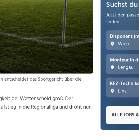
Suchst du
Jetzt den pass
finden
Disponent (
Wien
Monteur in d
Lengau
n entscheidet das Sportgericht über die
KFZ-Technike
Linz
sigkeit bei Wattenscheid groß. Der
fstieg in die Regionalliga und droht nun
ALLE JOBS 