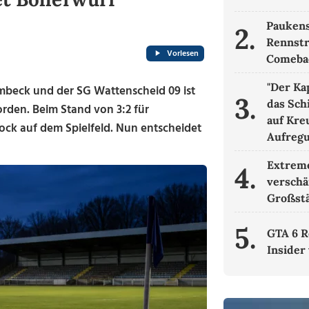
Paukens
2.
Rennstr
Vorlesen
Comeba
"Der Ka
beck und der SG Wattenscheid 09 ist
3.
das Sch
rden. Beim Stand von 3:2 für
auf Kre
ck auf dem Spielfeld. Nun entscheidet
Aufreg
Extreme
4.
verschä
Großst
5.
GTA 6 R
Insider