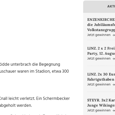
AKT
ENZENKIRCHEN.
die Jubiläumsf
Volkstanzgrupp
Jetzt gewinnen
LINZ. 2 x 2 Fre
Party, 12. Augu
Jetzt gewinnen
n Gödde unterbrach die Begegnung
uschauer waren im Stadion, etwa 300
LINZ. 2x 30 Eu
Fahrtguthaben
Jetzt gewinnen
all leicht verletzt. Ein Schermbecker
STEYR. 3x2 Kar
abgeholt werden.
Junge Wikinger
Jetzt gewinnen