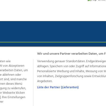
chutz
Impressum
AGB Anzeigekunden
AGB Website
Eh
Wir und unsere Partner verarbeiten Daten, um F
aten wie
Verwendung genauer Standortdaten. Endgeräteeigensc
hl von Akzeptieren
abfragen. Speichern von oder Zugriff auf Information
ere Angebote des Medienhauses Wimmer
 verarbeiten Daten, um
Personalisierte Werbung und Inhalte, Messung von 
le ablehnen oder
von Inhalten, Zielgruppenforschung sowie Entwickl
dio
OÖNachrichten
OÖN Immobilien
OÖN Karriere
OÖN 
ert sind, sind manche
Angeboten.
ionaljobs
wasistlos.at
wirtrauern.at
önnen dieses Menü
Liste der Partner (Lieferanten)
ligung zu widerrufen,
er Webseite klicken
. Ihre Einstellungen
rer
developed by
11x11.net