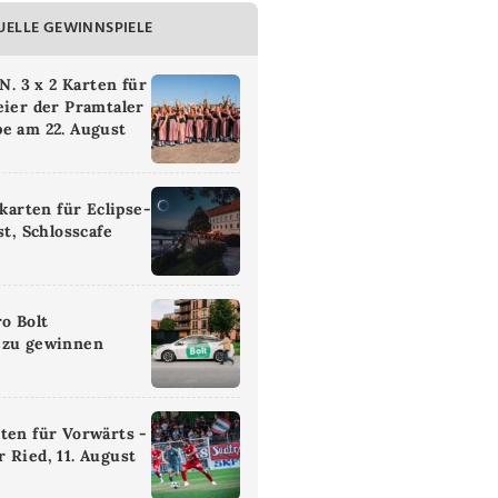
UELLE GEWINNSPIELE
 3 x 2 Karten für
eier der Pramtaler
e am 22. August
ikarten für Eclipse-
st, Schlosscafe
ro Bolt
 zu gewinnen
ten für Vorwärts -
 Ried, 11. August