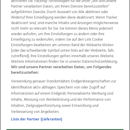
aktivieren Sie Tracking-Technologien für die unter „Wir und unsere
Partner verarbeiten Daten, um Ihnen Dienste bereitzustellen“
aufgeführten Zwecke. Durch Auswahl von Alle ablehnen oder
Widerruf Ihrer Einwilligung werden diese deaktiviert. Wenn Tracker
deaktiviert sind, sind manche Inhalte und Anzeigen möglicherweise
nicht mehr so relevant für Sie. Sie können dieses Menü jederzeit
wieder aufrufen, um Ihre Einstellungen zu ändern oder Ihre
Einwilligung zu widerrufen, indem Sie auf den Link Cookie
Einstellungen bearbeiten am unteren Rand der Webseite klicken
Wir über uns
Mediadaten
Kontakt
Jobs
[oder das schwebende Symbol unten links auf der Webseite, falls
zutreffend]. Ihre Einstellungen gelten innerhalb unseres Website.
Datenschutz
Impressum
AGB Anzeigekunden
Weitere Informationen finden Sie in unserer Datenschutzerklärung.
AGB Website
Ehrenkodex
Politische Werbung
Wir und unsere Partner verarbeiten Daten, um Folgendes
bereitzustellen:
Verwendung genauer Standortdaten. Endgeräteeigenschaften zur
Weitere Angebote des Medienhauses Wimmer
Identifikation aktiv abfragen. Speichern von oder Zugriff auf
TV1
di-mog-i.at
OÖNow
Ischler Woche
Informationen auf einem Endgerät. Personalisierte Werbung und
Life Radio
OÖNachrichten
OÖN Immobilien
Inhalte, Messung von Werbeleistung und der Performance von
OÖN Karriere
OÖN Reise
Promenaden Galerien
Inhalten, Zielgruppenforschung sowie Entwicklung und
Regionaljobs
wasistlos.at
wirtrauern.at
Verbesserung von Angeboten.
Liste der Partner (Lieferanten)