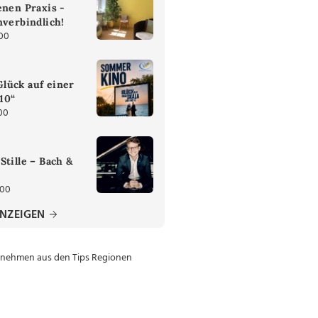
enen Praxis -
nverbindlich!
:00
lück auf einer
 10“
00
Stille – Bach &
:00
ANZEIGEN