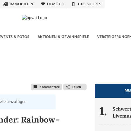
IMMOBILIEN
DI MOG I
TIPS SHORTS
EVENTS & FOTOS
AKTIONEN & GEWINNSPIELE
VERSTEIGERUNGE
Kommentare
Teilen
ME
elle hinzufügen
1.
Schwert
Livemus
nder: Rainbow-