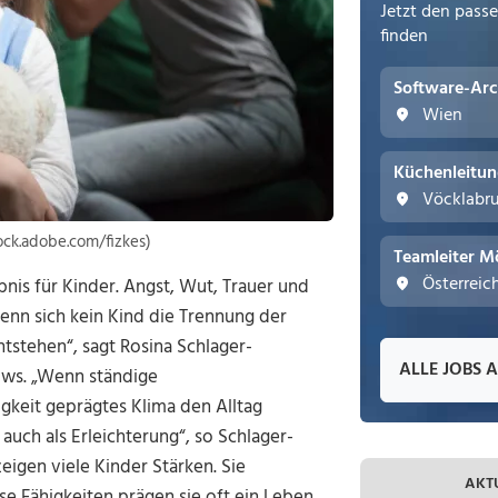
Jetzt den pass
finden
Software-Arc
Wien
Küchenleitu
Vöcklabr
ock.adobe.com/fizkes)
Teamleiter M
Österreic
bnis für Kinder. Angst, Wut, Trauer und
enn sich kein Kind die Trennung der
ntstehen“, sagt Rosina Schlager-
ALLE JOBS 
ows. „Wenn ständige
gkeit geprägtes Klima den Alltag
uch als Erleichterung“, so Schlager-
eigen viele Kinder Stärken. Sie
AKT
se Fähigkeiten prägen sie oft ein Leben