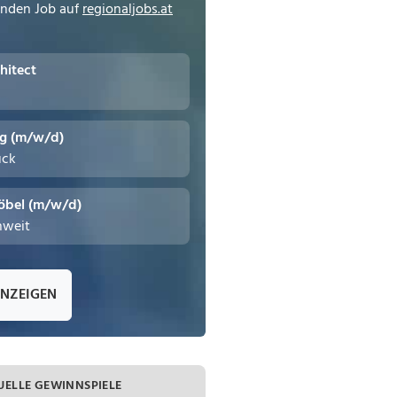
enden Job auf
regionaljobs.at
hitect
ng (m/w/d)
uck
öbel (m/w/d)
hweit
ANZEIGEN
UELLE GEWINNSPIELE