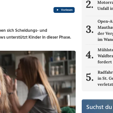
2.
Motorra
Unfall i
Vorlesen
Open-Ai
3.
Mautha
eben sich Scheidungs- und
der Ver
s unterstützt Kinder in dieser Phase.
im Wand
Mühlste
4.
Waldbra
fordert
Radfahre
5.
in St. 
verletz
Suchst du