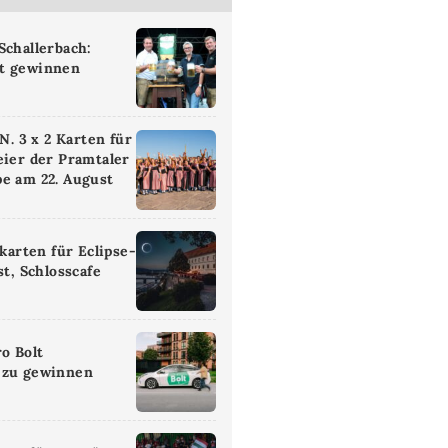
Schallerbach:
t gewinnen
 3 x 2 Karten für
eier der Pramtaler
e am 22. August
ikarten für Eclipse-
st, Schlosscafe
ro Bolt
 zu gewinnen