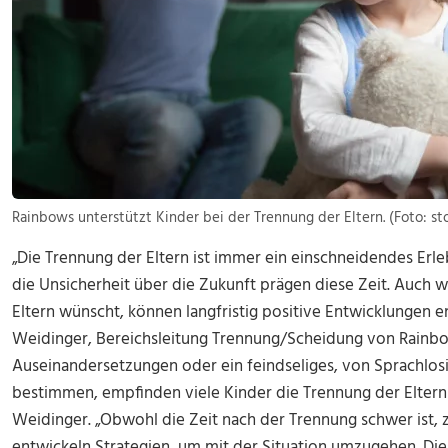
Rainbows unterstützt Kinder bei der Trennung der Eltern. (Foto: st
„Die Trennung der Eltern ist immer ein einschneidendes Erle
die Unsicherheit über die Zukunft prägen diese Zeit. Auch w
Eltern wünscht, können langfristig positive Entwicklungen e
Weidinger, Bereichsleitung Trennung/Scheidung von Rainb
Auseinandersetzungen oder ein feindseliges, von Sprachlosi
bestimmen, empfinden viele Kinder die Trennung der Eltern a
Weidinger. „Obwohl die Zeit nach der Trennung schwer ist, z
entwickeln Strategien, um mit der Situation umzugehen. Die