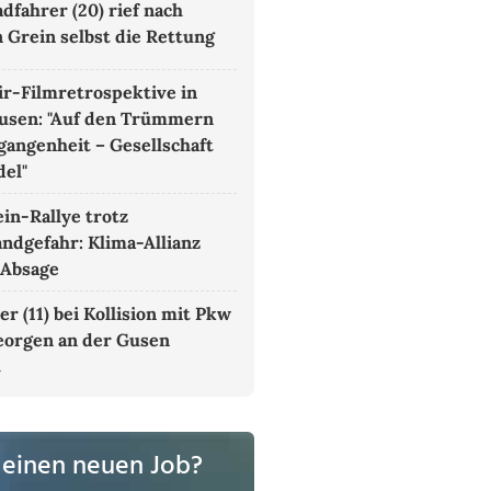
dfahrer (20) rief nach
n Grein selbst die Rettung
r-Filmretrospektive in
usen: "Auf den Trümmern
gangenheit – Gesellschaft
el"
in-Rallye trotz
ndgefahr: Klima-Allianz
 Absage
r (11) bei Kollision mit Pkw
Georgen an der Gusen
t
 einen neuen Job?