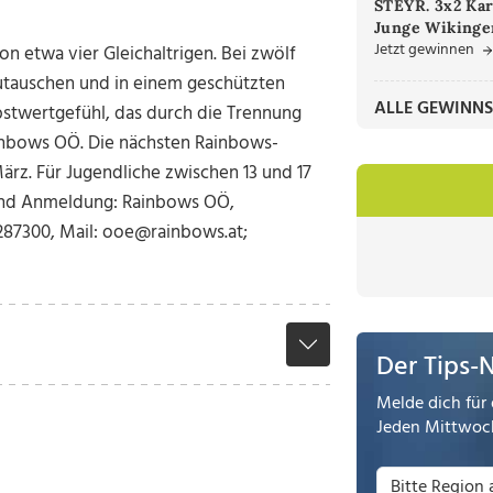
STEYR. 3x2 Kar
Junge Wikinger
Jetzt gewinnen
n etwa vier Gleichaltrigen. Bei zwölf
zutauschen und in einem geschützten
ALLE GEWINNS
bstwertgefühl, das durch die Trennung
Rainbows OÖ. Die nächsten Rainbows-
ärz. Für Jugendliche zwischen 13 und 17
und Anmeldung: Rainbows OÖ,
 287300, Mail: ooe@rainbows.at;
Der Tips-
Melde dich für 
Jeden Mittwoch