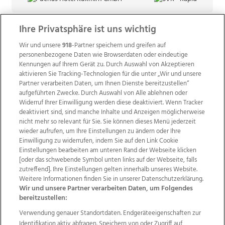
Ihre Privatsphäre ist uns wichtig
Wir und unsere
918
-Partner speichern und greifen auf
personenbezogene Daten wie Browserdaten oder eindeutige
Kennungen auf Ihrem Gerät zu. Durch Auswahl von Akzeptieren
aktivieren Sie Tracking-Technologien für die unter „Wir und unsere
Partner verarbeiten Daten, um Ihnen Dienste bereitzustellen“
aufgeführten Zwecke. Durch Auswahl von Alle ablehnen oder
Widerruf Ihrer Einwilligung werden diese deaktiviert. Wenn Tracker
deaktiviert sind, sind manche Inhalte und Anzeigen möglicherweise
nicht mehr so relevant für Sie. Sie können dieses Menü jederzeit
wieder aufrufen, um Ihre Einstellungen zu ändern oder Ihre
Einwilligung zu widerrufen, indem Sie auf den Link Cookie
Einstellungen bearbeiten am unteren Rand der Webseite klicken
Wir über uns
Mediadaten
Kontakt
Jobs
[oder das schwebende Symbol unten links auf der Webseite, falls
Datenschutz
Impressum
AGB Anzeigekunden
zutreffend]. Ihre Einstellungen gelten innerhalb unseres Website.
AGB Website
Ehrenkodex
Politische Werbung
Weitere Informationen finden Sie in unserer Datenschutzerklärung.
Wir und unsere Partner verarbeiten Daten, um Folgendes
bereitzustellen:
Weitere Angebote des Medienhauses Wimmer
Verwendung genauer Standortdaten. Endgeräteeigenschaften zur
Identifikation aktiv abfragen. Speichern von oder Zugriff auf