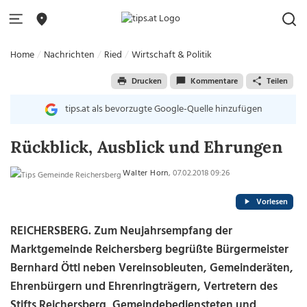
Home
Nachrichten
Ried
Wirtschaft & Politik
Drucken
Kommentare
Teilen
tips.at als bevorzugte Google-Quelle hinzufügen
Rückblick, Ausblick und Ehrungen
Walter Horn
, 07.02.2018 09:26
Vorlesen
REICHERSBERG. Zum Neujahrsempfang der
Marktgemeinde Reichersberg begrüßte Bürgermeister
Bernhard Öttl neben Vereinsobleuten, Gemeinderäten,
Ehrenbürgern und Ehrenringträgern, Vertretern des
Stifts Reichersberg, Gemeindebediensteten und