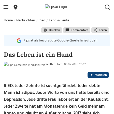
Home
Nachrichten
Ried
Land & Leute
Drucken
Kommentare
Teilen
tips.at als bevorzugte Google-Quelle hinzufügen
Das Leben ist ein Hund
Walter Horn
, 09.02.2020 12:02
Vorlesen
RIED. Jeder Zehnte ist suchtgefährdet. Jeder siebte
Mann ist adipös. Jeder Vierte von uns hatte bereits eine
Depression. Jede dritte Frau laboriert an der Kaufsucht.
Jeder Zweite hat am Monatsende kein Geld mehr am
Konto und glaubt an Außerirdische. 2017 sieht sich