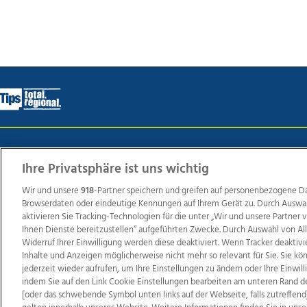
Wir über uns
Mediadaten
Kontakt
Jobs
Datens
Ihre Privatsphäre ist uns wichtig
Wir und unsere
918
-Partner speichern und greifen auf personenbezogene D
Browserdaten oder eindeutige Kennungen auf Ihrem Gerät zu. Durch Auswa
Weit
aktivieren Sie Tracking-Technologien für die unter „Wir und unsere Partner
TV1
di-mog-i.at
OÖNow
Ischler Woche
Life Ra
Ihnen Dienste bereitzustellen“ aufgeführten Zwecke. Durch Auswahl von Al
Widerruf Ihrer Einwilligung werden diese deaktiviert. Wenn Tracker deaktivi
Reg
Inhalte und Anzeigen möglicherweise nicht mehr so relevant für Sie. Sie k
jederzeit wieder aufrufen, um Ihre Einstellungen zu ändern oder Ihre Einwil
indem Sie auf den Link Cookie Einstellungen bearbeiten am unteren Rand d
[oder das schwebende Symbol unten links auf der Webseite, falls zutreffend]