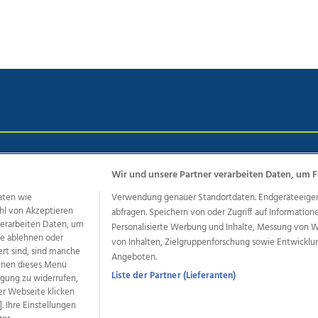
chutz
Impressum
AGB Anzeigekunden
AGB Website
Eh
Wir und unsere Partner verarbeiten Daten, um F
aten wie
Verwendung genauer Standortdaten. Endgeräteeigensc
hl von Akzeptieren
abfragen. Speichern von oder Zugriff auf Information
ere Angebote des Medienhauses Wimmer
 verarbeiten Daten, um
Personalisierte Werbung und Inhalte, Messung von 
dio
OÖNachrichten
OÖN Immobilien
OÖN Karriere
OÖN 
le ablehnen oder
von Inhalten, Zielgruppenforschung sowie Entwickl
ert sind, sind manche
ionaljobs
wasistlos.at
wirtrauern.at
Angeboten.
önnen dieses Menü
Liste der Partner (Lieferanten)
ligung zu widerrufen,
er Webseite klicken
. Ihre Einstellungen