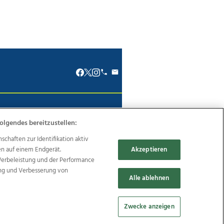
renkodex
Politische Werbung
olgendes bereitzustellen:
haften zur Identifikation aktiv
en auf einem Endgerät.
Akzeptieren
Werbeleistung und der Performance
Reise
Promenaden Galerien
ung und Verbesserung von
Alle ablehnen
Zwecke anzeigen