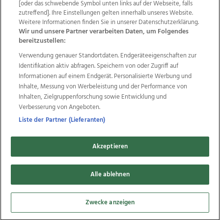
[oder das schwebende Symbol unten links auf der Webseite, falls
Datenschutz
Impressum
AGB Anzeigekunden
zutreffend]. Ihre Einstellungen gelten innerhalb unseres Website.
AGB Website
Ehrenkodex
Politische Werbung
Weitere Informationen finden Sie in unserer Datenschutzerklärung.
Wir und unsere Partner verarbeiten Daten, um Folgendes
bereitzustellen:
Weitere Angebote des Medienhauses Wimmer
Verwendung genauer Standortdaten. Endgeräteeigenschaften zur
Identifikation aktiv abfragen. Speichern von oder Zugriff auf
TV1
di-mog-i.at
OÖNow
Ischler Woche
Informationen auf einem Endgerät. Personalisierte Werbung und
Life Radio
OÖNachrichten
OÖN Immobilien
Inhalte, Messung von Werbeleistung und der Performance von
OÖN Karriere
OÖN Reise
Promenaden Galerien
Inhalten, Zielgruppenforschung sowie Entwicklung und
Regionaljobs
wasistlos.at
wirtrauern.at
Verbesserung von Angeboten.
Liste der Partner (Lieferanten)
Copyrights © 2026 Tips Zeitungs GmbH & Co KG
Akzeptieren
developed by
11x11.net
Alle ablehnen
Cookie Einstellungen bearbeiten
Zwecke anzeigen