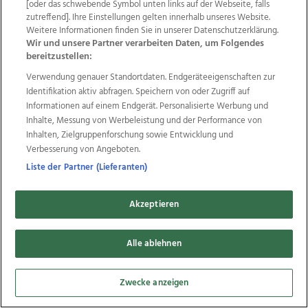
Wir über uns
Mediadaten
Kontakt
Jobs
[oder das schwebende Symbol unten links auf der Webseite, falls
Datenschutz
Impressum
AGB Anzeigekunden
zutreffend]. Ihre Einstellungen gelten innerhalb unseres Website.
Weitere Informationen finden Sie in unserer Datenschutzerklärung.
AGB Website
Ehrenkodex
Politische Werbung
Wir und unsere Partner verarbeiten Daten, um Folgendes
bereitzustellen:
Verwendung genauer Standortdaten. Endgeräteeigenschaften zur
Weitere Angebote des Medienhauses Wimmer
Identifikation aktiv abfragen. Speichern von oder Zugriff auf
TV1
di-mog-i.at
OÖNow
Ischler Woche
Informationen auf einem Endgerät. Personalisierte Werbung und
Life Radio
OÖNachrichten
OÖN Immobilien
Inhalte, Messung von Werbeleistung und der Performance von
OÖN Karriere
OÖN Reise
Promenaden Galerien
Inhalten, Zielgruppenforschung sowie Entwicklung und
Regionaljobs
wasistlos.at
wirtrauern.at
Verbesserung von Angeboten.
Liste der Partner (Lieferanten)
Akzeptieren
Copyrights © 2026 Tips Zeitungs GmbH & Co KG
developed by
11x11.net
Alle ablehnen
Cookie Einstellungen bearbeiten
Zwecke anzeigen