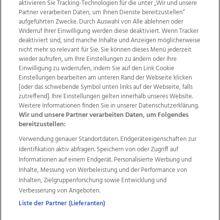
aktivieren Sie Tracking-Technologien für die unter „Wir und unsere
Partner verarbeiten Daten, um Ihnen Dienste bereitzustellen“
aufgeführten Zwecke. Durch Auswahl von Alle ablehnen oder
Widerruf Ihrer Einwilligung werden diese deaktiviert. Wenn Tracker
deaktiviert sind, sind manche Inhalte und Anzeigen möglicherweise
nicht mehr so relevant für Sie. Sie können dieses Menü jederzeit
wieder aufrufen, um Ihre Einstellungen zu ändern oder Ihre
Einwilligung zu widerrufen, indem Sie auf den Link Cookie
Einstellungen bearbeiten am unteren Rand der Webseite klicken
Wir über uns
Mediadaten
Kontakt
Jobs
[oder das schwebende Symbol unten links auf der Webseite, falls
Datenschutz
Impressum
AGB Anzeigekunden
zutreffend]. Ihre Einstellungen gelten innerhalb unseres Website.
AGB Website
Ehrenkodex
Politische Werbung
Weitere Informationen finden Sie in unserer Datenschutzerklärung.
Wir und unsere Partner verarbeiten Daten, um Folgendes
bereitzustellen:
Weitere Angebote des Medienhauses Wimmer
Verwendung genauer Standortdaten. Endgeräteeigenschaften zur
Identifikation aktiv abfragen. Speichern von oder Zugriff auf
TV1
di-mog-i.at
OÖNow
Ischler Woche
Informationen auf einem Endgerät. Personalisierte Werbung und
Life Radio
OÖNachrichten
OÖN Immobilien
Inhalte, Messung von Werbeleistung und der Performance von
OÖN Karriere
OÖN Reise
Promenaden Galerien
Inhalten, Zielgruppenforschung sowie Entwicklung und
Regionaljobs
wasistlos.at
wirtrauern.at
Verbesserung von Angeboten.
Liste der Partner (Lieferanten)