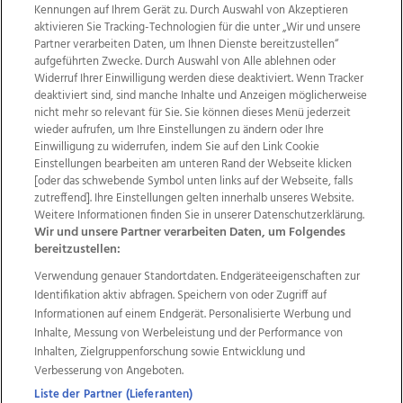
Kennungen auf Ihrem Gerät zu. Durch Auswahl von Akzeptieren
aktivieren Sie Tracking-Technologien für die unter „Wir und unsere
Partner verarbeiten Daten, um Ihnen Dienste bereitzustellen“
aufgeführten Zwecke. Durch Auswahl von Alle ablehnen oder
Widerruf Ihrer Einwilligung werden diese deaktiviert. Wenn Tracker
deaktiviert sind, sind manche Inhalte und Anzeigen möglicherweise
nicht mehr so relevant für Sie. Sie können dieses Menü jederzeit
wieder aufrufen, um Ihre Einstellungen zu ändern oder Ihre
Einwilligung zu widerrufen, indem Sie auf den Link Cookie
Einstellungen bearbeiten am unteren Rand der Webseite klicken
Wir über uns
Mediadaten
Kontakt
Jobs
[oder das schwebende Symbol unten links auf der Webseite, falls
Datenschutz
Impressum
AGB Anzeigekunden
zutreffend]. Ihre Einstellungen gelten innerhalb unseres Website.
AGB Website
Ehrenkodex
Politische Werbung
Weitere Informationen finden Sie in unserer Datenschutzerklärung.
Wir und unsere Partner verarbeiten Daten, um Folgendes
bereitzustellen:
Weitere Angebote des Medienhauses Wimmer
Verwendung genauer Standortdaten. Endgeräteeigenschaften zur
Identifikation aktiv abfragen. Speichern von oder Zugriff auf
TV1
di-mog-i.at
OÖNow
Ischler Woche
Informationen auf einem Endgerät. Personalisierte Werbung und
Life Radio
OÖNachrichten
OÖN Immobilien
Inhalte, Messung von Werbeleistung und der Performance von
OÖN Karriere
OÖN Reise
Promenaden Galerien
Inhalten, Zielgruppenforschung sowie Entwicklung und
Regionaljobs
wasistlos.at
wirtrauern.at
Verbesserung von Angeboten.
Liste der Partner (Lieferanten)